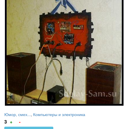
Юмор, смех...
,
Компьютеры и электроника
Голос
Голос
3
+
-
за!
против!