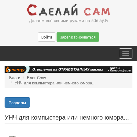
Перейти
к
основному
Делаем всё своими руками на sdelay.tv
содержанию
Войти
Зарегистрироваться
Toggl
navig
Блоги
Блог Crow
УНЧ для компьютера или немного юмора...
Разделы
УНЧ для компьютера или немного юмора...