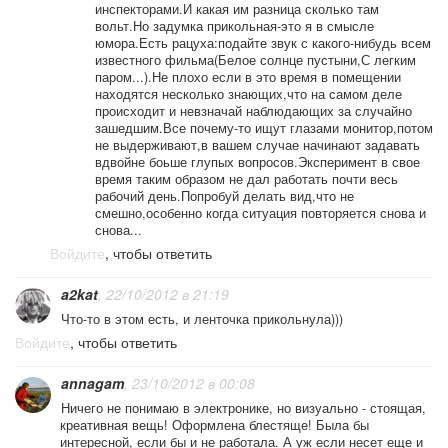
инспекторами.И какая им разница сколько там
вольт.Но задумка прикольная-это я в смысле
юмора.Есть рацуха:подайте звук с какого-нибудь всем
известного фильма(Белое солнце пустыни,С легким
паром...).Не плохо если в это время в помещении
находятся несколько знающих,что на самом деле
происходит и невзначай наблюдающих за случайно
зашедшим.Все почему-то ищут глазами монитор,потом
не выдерживают,в вашем случае начинают задавать
вдвойне боьше глупых вопросов.Эксперимент в свое
время таким образом не дал работать почти весь
рабочий день.Попробуй делать вид,что не
смешно,особенно когда ситуация повторяется снова и
снова...
Войдите
, чтобы ответить
a2kat
, 22/10/2012 в 21:19
Что-то в этом есть, и ленточка прикольнула)))
Войдите
, чтобы ответить
annagam
, 23/10/2012 в 00:08
Ничего не понимаю в электронике, но визуально - стоящая,
креативная вещь! Оформлена блестяще! Была бы
интересной, если бы и не работала. А уж если несет еще и