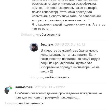
рассказам старого инженера-разработчика,
помню, что использовалась какая-то старая
лампа-генератор). Установка проходила
испытания в спортивном зале, по завершении
которых вставлялись новые стекла.
Что касается вашей поделки скажу так: А в этом
что-то есть...
Войдите
, чтобы ответить
bronzw
, 30/10/2015 в 10:13
В качестве звуковой мембраны можно
использовать не только пламя. Если
пожинспектор появится, то озвуч струю
воды из брандспойота. Думаю это
изобретение порадут инспектора, но не
шефа )))
Войдите
, чтобы ответить
sam-bross
, 26/02/2011 в 22:24
Особенно повеселит данное произведение пожарников,не
приведи господи с проверкой пришедших...
Войдите
, чтобы ответить