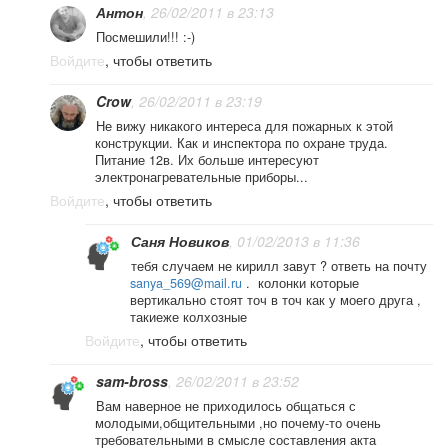
Антон
, 26/02/2011 в 23:13
Посмешили!!! :-)
Войдите
, чтобы ответить
Crow
, 26/02/2011 в 23:19
Не вижу никакого интереса для пожарных к этой
конструкции. Как и инспектора по охране труда.
Питание 12в. Их больше интересуют
электронагревательные приборы...
Войдите
, чтобы ответить
Саня Новиков
, 01/02/2013 в 11:36
тебя случаем не кирилл завут ? ответь на почту
sanya_569@mail.ru
. колонки которые
вертикально стоят точ в точ как у моего друга ,
такиеже колхозные
Войдите
, чтобы ответить
sam-bross
, 26/02/2011 в 23:52
Вам наверное не приходилось общаться с
молодыми,общительными ,но почему-то очень
требовательными в смысле составления акта