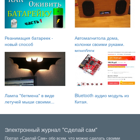
Реанимация батареек -
Автомагнитола дома,
новый способ
колонки своими руками.
моноблок
Лампа "бетмена" в виде
Bluetooth аудио модуль из
летучей мыши своими...
Китая.
Электронный журнал "Сделай сам"
Портал «Сделай Сам» обо всем, что можно сделать своими