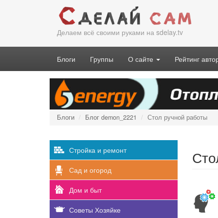
Перейти
к
основному
Делаем всё своими руками на sdelay.tv
содержанию
Блоги
Группы
О сайте
Рейтинг авто
Блоги
Блог demon_2221
Стол ручной работы
Стройка и ремонт
Сто
Сад и огород
Дом и быт
Советы Хозяйке