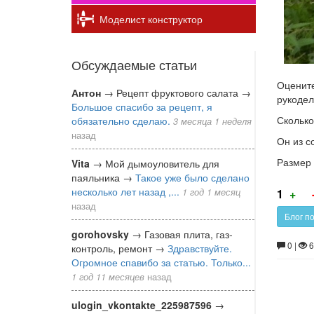
Моделист конструктор
Обсуждаемые статьи
Оцените
Антон
→
Рецепт фруктового салата
→
рукодел
Большое спасибо за рецепт, я
Сколько
обязательно сделаю.
3 месяца 1 неделя
назад
Он из с
Размер 
Vita
→
Мой дымоуловитель для
паяльника
→
Такое уже было сделано
Г
несколько лет назад ,...
1 год 1 месяц
1
+
за
назад
Блог п
gorohovsky
→
Газовая плита, газ-
0 |
6
контроль, ремонт
→
Здравствуйте.
Огромное спавибо за статью. Только...
1 год 11 месяцев
назад
ulogin_vkontakte_225987596
→