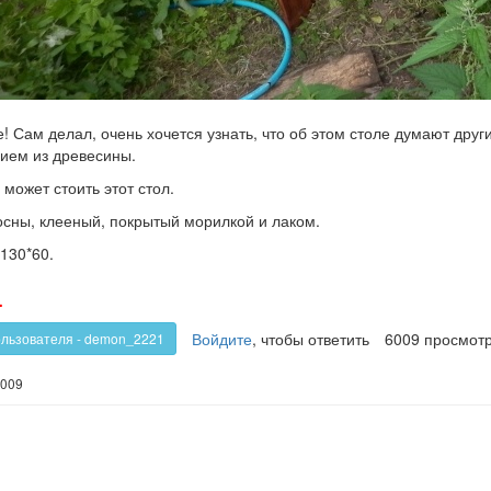
! Сам делал, очень хочется узнать, что об этом столе думают друг
ием из древесины.
 может стоить этот стол.
осны, клееный, покрытый морилкой и лаком.
130*60.
олос
Голос
-
!
против!
Войдите
, чтобы ответить
6009 просмот
ользователя - demon_2221
009