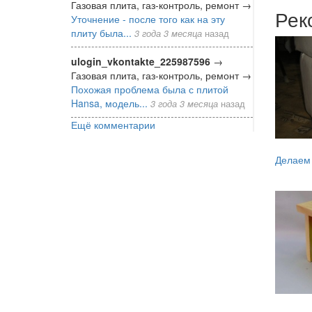
Газовая плита, газ-контроль, ремонт
→
Рек
Уточнение - после того как на эту
плиту была...
3 года 3 месяца
назад
ulogin_vkontakte_225987596
→
Газовая плита, газ-контроль, ремонт
→
Похожая проблема была с плитой
Hansa, модель...
3 года 3 месяца
назад
Ещё комментарии
Делаем