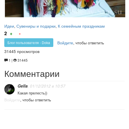
Идеи
,
Сувениры и подарки
,
К семейным праздникам
Голос
Голос
2
+
-
за!
против!
Войдите
, чтобы ответить
Блог пользователя - Doka
31445 просмотров
1 |
31445
Комментарии
Gella
, 01/12/2012 в 10:57
Какая прелесть))
Войдите
, чтобы ответить