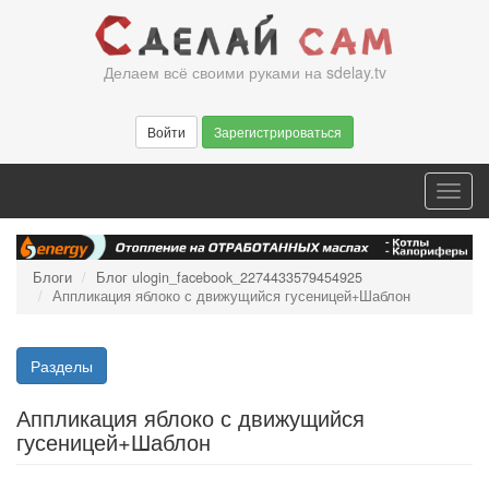
Перейти
к
основному
Делаем всё своими руками на sdelay.tv
содержанию
Войти
Зарегистрироваться
Toggl
navig
Блоги
Блог ulogin_facebook_2274433579454925
Аппликация яблоко с движущийся гусеницей+Шаблон
Разделы
Аппликация яблоко с движущийся
гусеницей+Шаблон