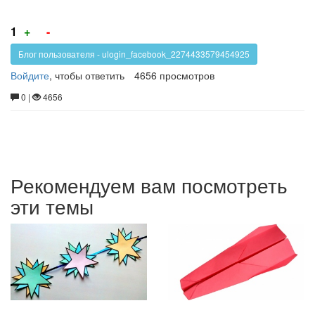
Голос
Голос
1
+
-
за!
против!
Блог пользователя - ulogin_facebook_2274433579454925
Войдите
, чтобы ответить
4656 просмотров
0 |
4656
Рекомендуем вам посмотреть
эти темы