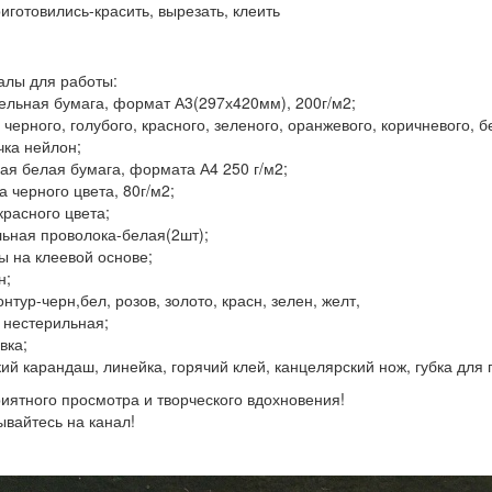
риготовились-красить, вырезать, клеить
лы для работы:
ельная бумага, формат А3(297х420мм), 200г/м2;
 черного, голубого, красного, зеленого, оранжевого, коричневого, б
чка нейлон;
ая белая бумага, формата А4 250 г/м2;
а черного цвета, 80г/м2;
красного цвета;
ьная проволока-белая(2шт);
ы на клеевой основе;
н;
нтур-черн,бел, розов, золото, красн, зелен, желт,
 нестерильная;
вка;
кий карандаш, линейка, горячий клей, канцелярский нож, губка для
иятного просмотра и творческого вдохновения!
вайтесь на канал!