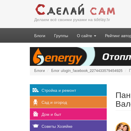
Перейти
к
основному
Делаем всё своими руками на sdelay.tv
содержанию
Блоги
Группы
О сайте
Рейтинг авто
Блоги
Блог ulogin_facebook_2274433579454925
П
Стройка и ремонт
Пан
Вал
Сад и огород
Дом и быт
Советы Хозяйке