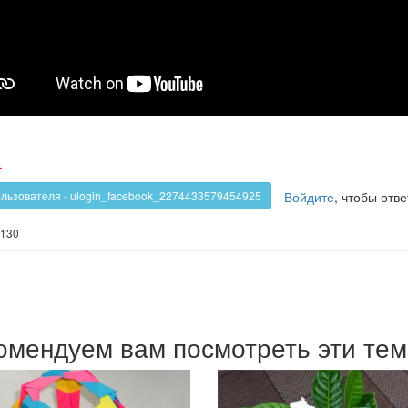
олос
Голос
-
!
против!
Войдите
, чтобы отве
ользователя - ulogin_facebook_2274433579454925
130
омендуем вам посмотреть эти те