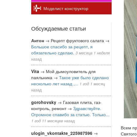
Моделист конструктор
Обсуждаемые статьи
Антон
→
Рецепт фруктового салата
→
Большое спасибо за рецепт, я
обязательно сделаю.
3 месяца 1 неделя
назад
Vita
→
Мой дымоуловитель для
паяльника
→
Такое уже было сделано
несколько лет назад ,...
1 год 1 месяц
назад
gorohovsky
→
Газовая плита, газ-
контроль, ремонт
→
Здравствуйте.
Огромное спавибо за статью. Только...
1 год 11 месяцев
назад
Всем пр
ulogin_vkontakte_225987596
→
Святого