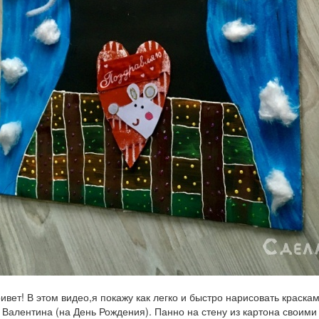
ивет! В этом видео,я покажу как легко и быстро нарисовать краска
 Валентина (на День Рождения). Панно на стену из картона своими