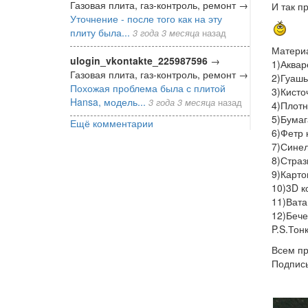
Газовая плита, газ-контроль, ремонт
→
И так п
Уточнение - после того как на эту
плиту была...
3 года 3 месяца
назад
Материа
ulogin_vkontakte_225987596
→
1)Аквар
Газовая плита, газ-контроль, ремонт
→
2)Гуашь
Похожая проблема была с плитой
3)Кисто
Hansa, модель...
3 года 3 месяца
назад
4)Плотн
5)Бумаг
Ещё комментарии
6)Фетр 
7)Синел
8)Страз
9)Карто
10)3D ко
11)Вата
12)Бече
P.S.Тон
Всем пр
Подписы