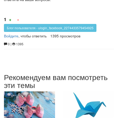
Голос
Голос
1
+
-
за!
против!
Блог пользователя - ulogin_facebook_2274433579454925
Войдите
, чтобы ответить
1395 просмотров
0 |
1395
Рекомендуем вам посмотреть
эти темы