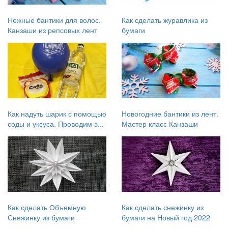
Нежные бантики для волос.
Как сделать журавлика из
Канзаши из репсовых лент
бумаги
Как надуть шарик с помощью
Новогодние бантики из лент.
соды и уксуса. Проводим э...
Мастер класс Канзаши
Как сделать Объемную
Как сделать снежинку из
Снежинку из бумаги
бумаги на Новый год 2022