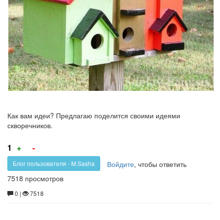
Как вам идеи? Предлагаю поделится своими идеями
скворечников.
Голос
Голос
1
+
-
за!
против!
Войдите
, чтобы ответить
Блог пользователя - M.Sasha
7518 просмотров
0 |
7518