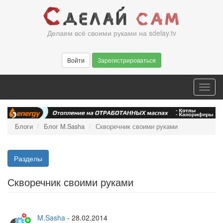
Перейти
к
основному
Делаем всё своими руками на sdelay.tv
содержанию
Войти
Зарегистрироваться
Toggl
navig
Блоги
Блог M.Sasha
Скворечник своими руками
Разделы
Скворечник своими руками
M.Sasha
-
28.02.2014