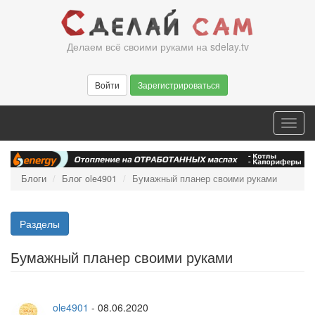
Перейти
к
основному
Делаем всё своими руками на sdelay.tv
содержанию
Войти
Зарегистрироваться
Toggl
navig
Блоги
Блог ole4901
Бумажный планер своими руками
Разделы
Бумажный планер своими руками
ole4901
-
08.06.2020