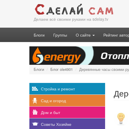
Перейти
к
основному
Делаем всё своими руками на sdelay.tv
содержанию
Блоги
Группы
О сайте
Рейтинг авто
Блоги
Блог ole4901
Деревянные часы своими р
Стройка и ремонт
Дер
Сад и огород
Дом и быт
Советы Хозяйке