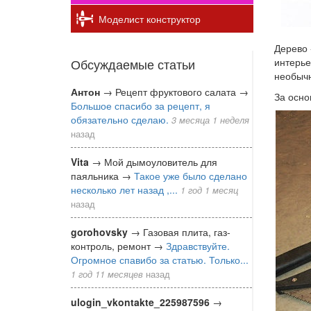
Моделист конструктор
Дерево 
Обсуждаемые статьи
интерье
необыч
Антон
→
Рецепт фруктового салата
→
За осно
Большое спасибо за рецепт, я
обязательно сделаю.
3 месяца 1 неделя
назад
Vita
→
Мой дымоуловитель для
паяльника
→
Такое уже было сделано
несколько лет назад ,...
1 год 1 месяц
назад
gorohovsky
→
Газовая плита, газ-
контроль, ремонт
→
Здравствуйте.
Огромное спавибо за статью. Только...
1 год 11 месяцев
назад
ulogin_vkontakte_225987596
→