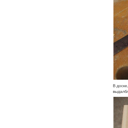
В доске
выдалбл