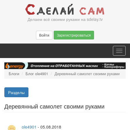
Перейти
к
основному
Делаем всё своими руками на sdelay.tv
содержанию
Войти
Зарегистрироваться
Toggl
navig
Блоги
Блог ole4901
Деревянный самолет своими руками
Разделы
Деревянный самолет своими руками
ole4901
-
05.08.2018