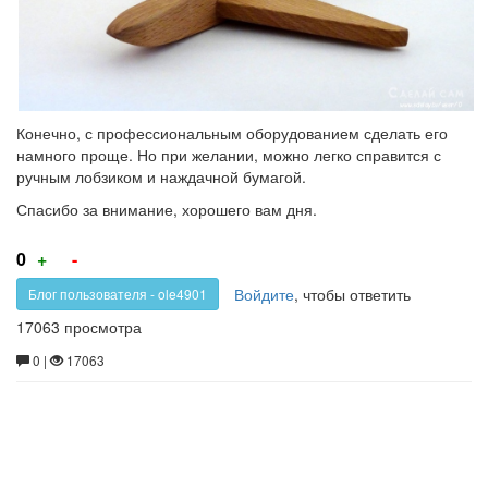
Конечно, с профессиональным оборудованием сделать его
намного проще. Но при желании, можно легко справится с
ручным лобзиком и наждачной бумагой.
Спасибо за внимание, хорошего вам дня.
Голос
Голос
0
+
-
за!
против!
Войдите
, чтобы ответить
Блог пользователя - ole4901
17063 просмотра
0 |
17063