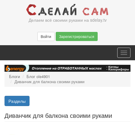
Перейти
к
основному
Делаем всё своими руками на sdelay.tv
содержанию
Войти
Зарегистрироваться
Toggl
navig
Блоги
Блог ole4901
Диванчик для балкона своими руками
Разделы
Диванчик для балкона своими руками