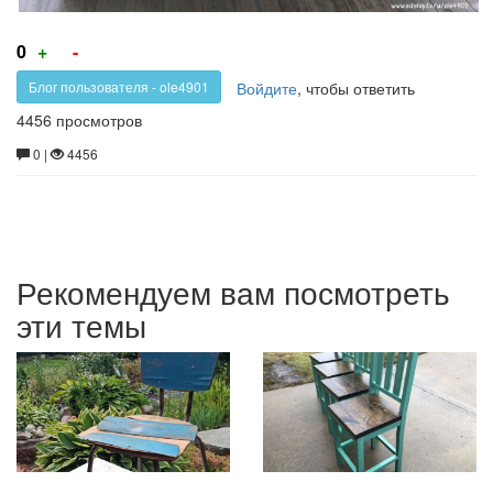
Голос
Голос
0
+
-
за!
против!
Войдите
, чтобы ответить
Блог пользователя - ole4901
4456 просмотров
0 |
4456
Рекомендуем вам посмотреть
эти темы