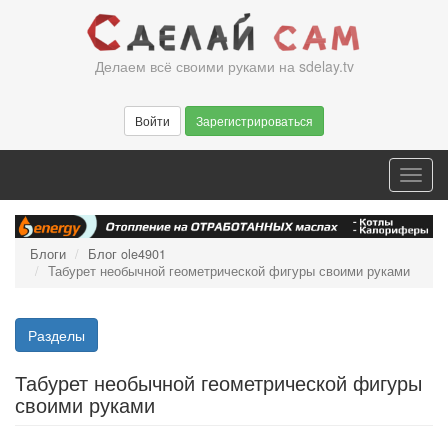
Перейти
к
основному
Делаем всё своими руками на sdelay.tv
содержанию
Войти
Зарегистрироваться
Toggl
navig
Блоги
Блог ole4901
Табурет необычной геометрической фигуры своими руками
Разделы
Табурет необычной геометрической фигуры
своими руками