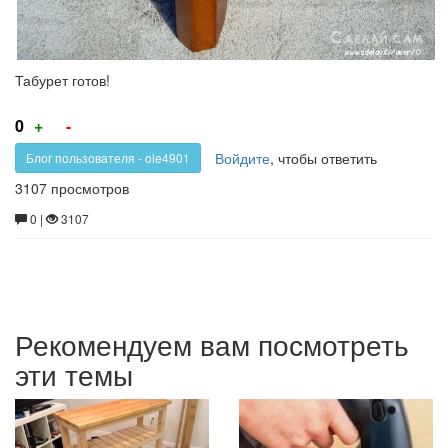
Табурет готов!
Голос
Голос
0
+
-
за!
против!
Войдите
, чтобы ответить
Блог пользователя - ole4901
3107 просмотров
0 |
3107
Рекомендуем вам посмотреть
эти темы