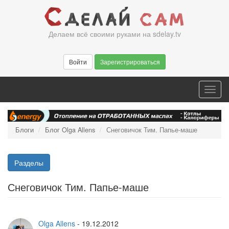
Перейти
к
основному
Делаем всё своими руками на sdelay.tv
содержанию
Войти
Зарегистрироваться
Toggl
navig
Блоги
Блог Olga Allens
Снеговичок Тим. Папье-маше
Разделы
Снеговичок Тим. Папье-маше
Olga Allens
-
19.12.2012