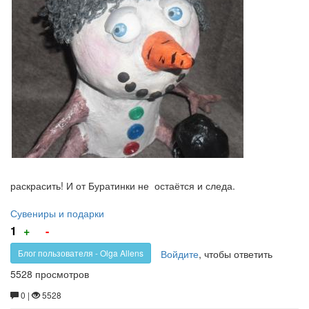
раскрасить! И от Буратинки не остаётся и следа.
Сувениры и подарки
Голос
Голос
1
+
-
за!
против!
Войдите
, чтобы ответить
Блог пользователя - Olga Allens
5528 просмотров
0 |
5528