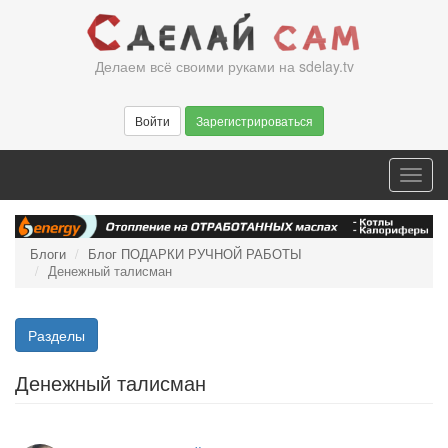
Перейти
к
основному
Делаем всё своими руками на sdelay.tv
содержанию
Войти
Зарегистрироваться
Toggl
navig
Блоги
Блог ПОДАРКИ РУЧНОЙ РАБОТЫ
Денежный талисман
Разделы
Денежный талисман