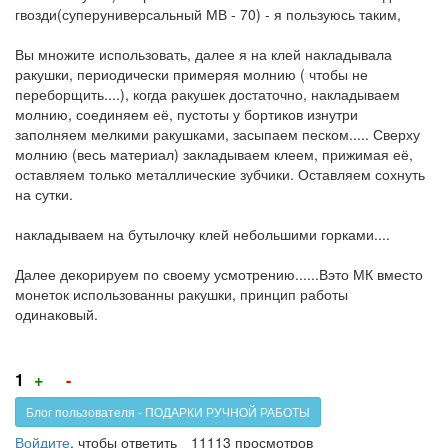
гвозди(суперуниверсальный МВ - 70) - я пользуюсь таким,
Вы множите использовать, далее я на клей накладывала
ракушки, периодически примеряя молнию ( чтобы не
переборщить....), когда ракушек достаточно, накладываем
молнию, соединяем её, пустоты у бортиков изнутри
заполняем мелкими ракушками, засыпаем песком..... Сверху
молнию (весь материал) закладываем клеем, прижимая её,
оставляем только металлические зубчики. Оставляем сохнуть
на сутки.
накладываем на бутылочку клей небольшими горками....
Далее декорируем по своему усмотрению......Вэто МК вместо
монеток использованны ракушки, принцип работы
одинаковый.
Голос
Голос
1
+
-
за!
против!
Блог пользователя - ПОДАРКИ РУЧНОЙ РАБОТЫ
Войдите
, чтобы ответить
11113 просмотров