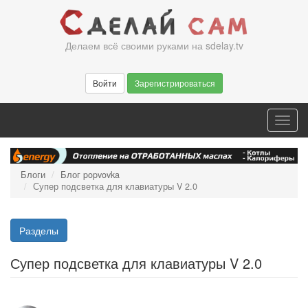
Перейти
к
основному
Делаем всё своими руками на sdelay.tv
содержанию
Войти
Зарегистрироваться
Toggl
navig
Блоги
Блог popvovka
Супер подсветка для клавиатуры V 2.0
Разделы
Супер подсветка для клавиатуры V 2.0