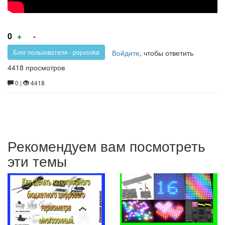
V
2.0
Голос
Голос
0
+
-
за!
против!
Войдите
, чтобы ответить
Блог пользователя - popvovka
4418 просмотров
0 |
4418
Рекомендуем вам посмотреть
эти темы