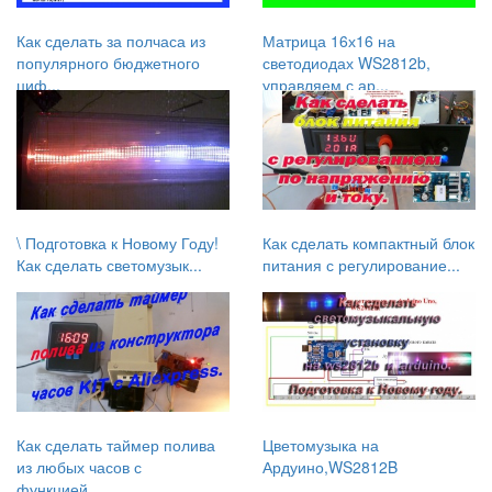
Как сделать за полчаса из
Матрица 16х16 на
популярного бюджетного
светодиодах WS2812b,
циф...
управляем с ар...
\ Подготовка к Новому Году!
Как сделать компактный блок
Как сделать светомузык...
питания с регулирование...
Как сделать таймер полива
Цветомузыка на
из любых часов с
Ардуино,WS2812B
функцией...