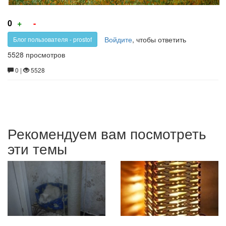
Голос
Голос
0
+
-
за!
против!
Войдите
, чтобы ответить
Блог пользователя - prostof
5528 просмотров
0 |
5528
Рекомендуем вам посмотреть
эти темы