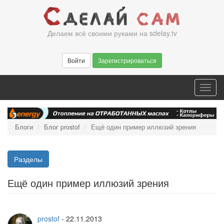
Перейти
к
основному
Делаем всё своими руками на sdelay.tv
содержанию
Войти
Зарегистрироваться
Toggl
navig
Блоги
Блог prostof
Ещё один пример иллюзий зрения
Разделы
Ещё один пример иллюзий зрения
prostof
-
22.11.2013