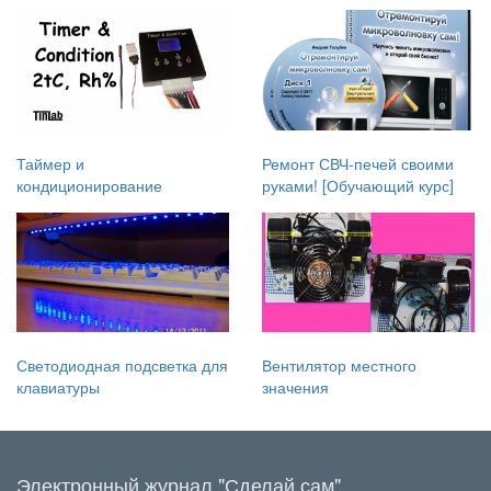
Таймер и
Ремонт СВЧ-печей своими
кондиционирование
руками! [Обучающий курс]
Светодиодная подсветка для
Вентилятор местного
клавиатуры
значения
Электронный журнал "Сделай сам"