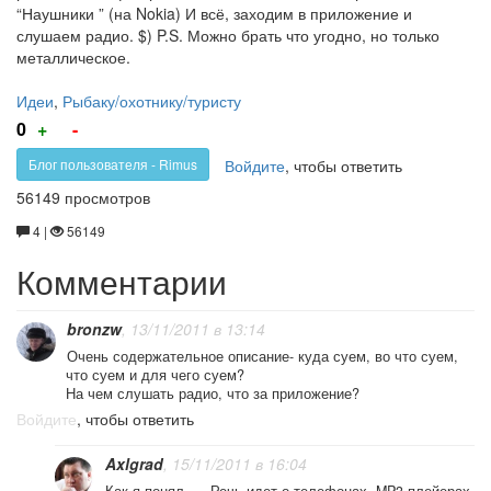
“Наушники ” (на Nokia) И всё, заходим в приложение и
слушаем радио. $) P.S. Можно брать что угодно, но только
металлическое.
Идеи
,
Рыбаку/охотнику/туристу
Голос
Голос
0
+
-
за!
против!
Войдите
, чтобы ответить
Блог пользователя - Rimus
56149 просмотров
4 |
56149
Комментарии
bronzw
, 13/11/2011 в 13:14
Очень содержательное описание- куда суем, во что суем,
что суем и для чего суем?
На чем слушать радио, что за приложение?
Войдите
, чтобы ответить
Axlgrad
, 15/11/2011 в 16:04