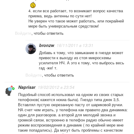
4. если все работает, то возникает вопрос качества
приема, ведь антенны по сути нет!
Не уверен что такое может работать, или покрайней
мере быть универсальным средством!
Войдите
, чтобы ответить
bronzw
, 16/11/2011 в 13:31
Добавь к тому, что замыкание в гнезде может
привести к выходу из стоя микросхемы
усилителя НЧ. А это к тому, что выбрось весь
гад -же! т.
Войдите
, чтобы ответить
Naprisar
, 19/02/2012 в 23:54
Подобный способ использовал на одном из своих старых
телофонов( кажется нокиа была). Гнездо типа джек 3,5.
Вставлял пустую оюрезанную пасту от шариковой ручки.
НА счет чем играть, у телефона как правило два динамика:
один для разговоров. а второй для мелодий звонка и
громкой связи, встроенно в телефон радио обычно имеет
режим воспроизведения в динамик ( по крайней мере мне
такие попадались). Да могут быть проблемы с качеством