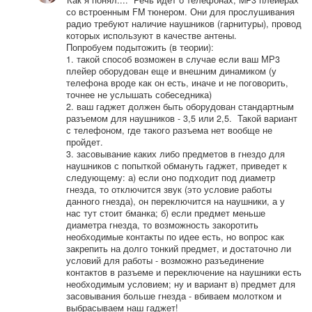
Как я понял.... Речь идет о телефонах, MP3 плейерах
со встроенным FM тюнером. Они для прослушивания
радио требуют наличие наушников (гарнитуры), провод
которых используют в качестве антены.
Попробуем подытожить (в теории):
1. такой способ возможен в случае если ваш МР3
плейер оборудован еще и внешним динамиком (у
телефона вроде как он есть, иначе и не поговорить,
точнее не услышать собеседника)
2. ваш гаджет должен быть оборудован стандартным
разъемом для наушников - 3,5 или 2,5. Такой вариант
с телефоном, где такого разъема нет вообще не
пройдет.
3. засовывание каких либо предметов в гнездо для
наушников с попыткой обмануть гаджет, приведет к
следующему: а) если оно подходит под диаметр
гнезда, то отключится звук (это условие работы
данного гнезда), он переключится на наушники, а у
нас тут стоит бманка; б) если предмет меньше
диаметра гнезда, то возможность закоротить
необходимые контакты по идее есть, но вопрос как
закрепить на долго тонкий предмет, и достаточно ли
условий для работы - возможно разъединение
контактов в разъеме и переключение на наушники есть
необходимым условием; ну и вариант в) предмет для
засовывания больше гнезда - вбиваем молотком и
выбрасываем наш гаджет!