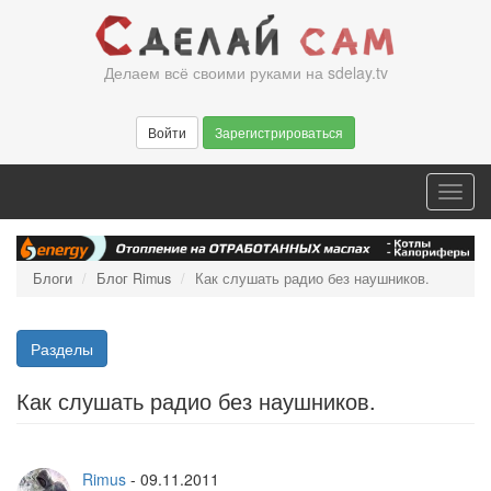
Перейти
к
основному
Делаем всё своими руками на sdelay.tv
содержанию
Войти
Зарегистрироваться
Toggl
navig
Блоги
Блог Rimus
Как слушать радио без наушников.
Разделы
Как слушать радио без наушников.
Rimus
-
09.11.2011