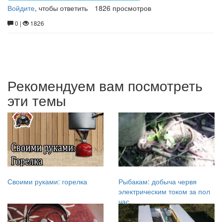
Термос
Войдите
, чтобы ответить
1826 просмотров
для
0 |
1826
Еды
и
Напитков
Рекомендуем вам посмотреть
эти темы
Своими руками: горелка
Рыбакам: добыча червя
электрическим током за пол
час...