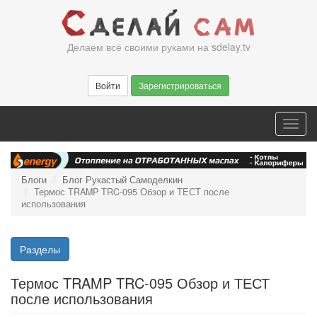
Перейти
к
основному
Делаем всё своими руками на sdelay.tv
содержанию
Войти
Зарегистрироваться
Toggl
navig
Блоги
Блог Рукастый Самоделкин
Термос TRAMP TRC-095 Обзор и ТЕСТ после
использования
Разделы
Термос TRAMP TRC-095 Обзор и ТЕСТ
после использования