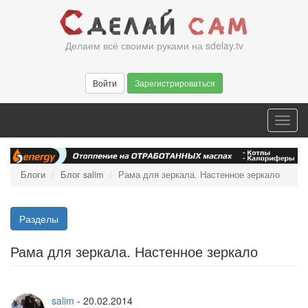
Перейти
к
основному
Делаем всё своими руками на sdelay.tv
содержанию
Войти
Зарегистрироваться
Toggl
navig
Блоги
Блог salim
Рама для зеркала. Настенное зеркало
Разделы
Рама для зеркала. Настенное зеркало
salim
-
20.02.2014