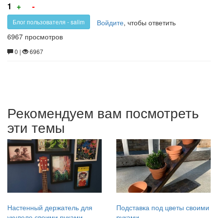
Голос
Голос
1
+
-
за!
против!
Войдите
, чтобы ответить
Блог пользователя - salim
6967 просмотров
0 |
6967
Рекомендуем вам посмотреть
эти темы
Настенный держатель для
Подставка под цветы своими
укулеле своими руками
руками