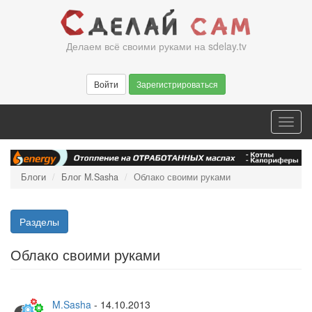
Перейти
к
основному
Делаем всё своими руками на sdelay.tv
содержанию
Войти
Зарегистрироваться
Toggl
navig
Блоги
Блог M.Sasha
Облако своими руками
Разделы
Облако своими руками
M.Sasha
-
14.10.2013