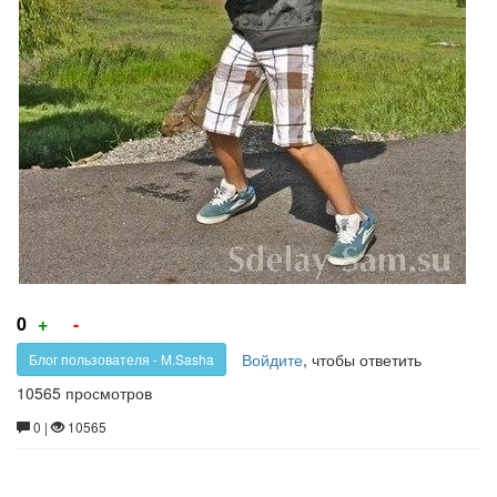
Голос
Голос
0
+
-
за!
против!
Войдите
, чтобы ответить
Блог пользователя - M.Sasha
10565 просмотров
0 |
10565