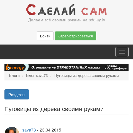
Перейти
к
основному
Делаем всё своими руками на sdelay.tv
содержанию
Войти
Зарегистрироваться
Toggl
navig
Блоги
Блог sava73
Пуговицы из дерева своими руками
Разделы
Пуговицы из дерева своими руками
sava73
-
23.04.2015