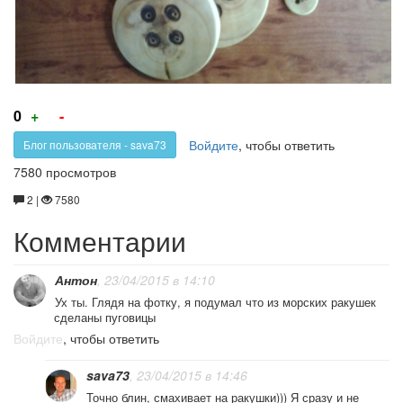
Голос
Голос
0
+
-
за!
против!
Войдите
, чтобы ответить
Блог пользователя - sava73
7580 просмотров
2 |
7580
Комментарии
Антон
, 23/04/2015 в 14:10
Ух ты. Глядя на фотку, я подумал что из морских ракушек
сделаны пуговицы
Войдите
, чтобы ответить
sava73
, 23/04/2015 в 14:46
Точно блин, смахивает на ракушки))) Я сразу и не