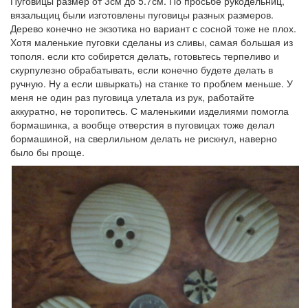
Пуговицы размер от 3см до 5.7см. По просьбе рукодельниц,
вязальщиц были изготовлены пуговицы разных размеров.
Дерево конечно не экзотика но вариант с сосной тоже не плох.
Хотя маленькие пуговки сделаны из сливы, самая большая из
тополя. если кто собирется делать, готовьтесь терпеливо и
скурпулезно обрабатывать, если конечно будете делать в
ручную. Ну а если швыркать) на станке то проблем меньше. У
меня не один раз пуговица улетала из рук, работайте
аккуратно, не торопитесь. С маленькими изделиями помогла
бормашинка, а вообще отверстия в пуговицах тоже делал
бормашиной, на сверлильном делать не рискнул, наверно
было бы проще.