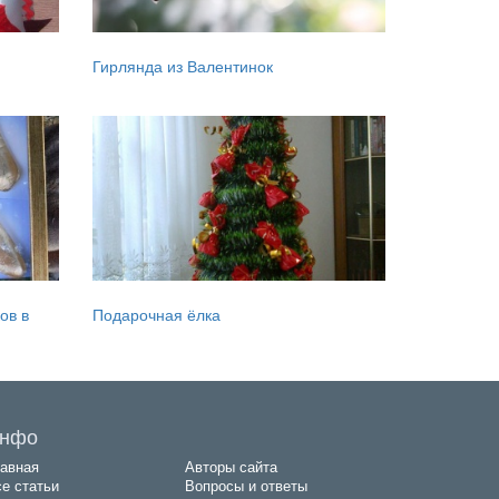
Гирлянда из Валентинок
ов в
Подарочная ёлка
нфо
авная
Авторы сайта
е статьи
Вопросы и ответы