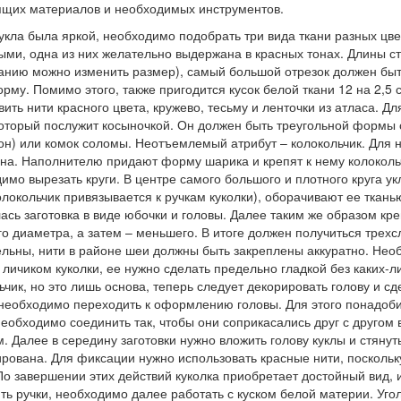
щих материалов и необходимых инструментов.
укла была яркой, необходимо подобрать три вида ткани разных цв
ыми, одна из них желательно выдержана в красных тонах. Длины ст
анию можно изменить размер), самый большой отрезок должен быть
рму. Помимо этого, также пригодится кусок белой ткани 12 на 2,5
вить нити красного цвета, кружево, тесьму и ленточки из атласа. 
который послужит косыночкой. Он должен быть треугольной формы с
он) или комок соломы. Неотъемлемый атрибут – колокольчик. Для н
на. Наполнителю придают форму шарика и крепят к нему колокольчи
имо вырезать круги. В центре самого большого и плотного круга у
олокольчик привязывается к ручкам куколки), оборачивают ее ткань
ась заготовка в виде юбочки и головы. Далее таким же образом креп
о диаметра, а затем – меньшего. В итоге должен получиться трехс
льны, нити в районе шеи должны быть закреплены аккуратно. Необ
 личиком куколки, ее нужно сделать предельно гладкой без каких-ли
ьчик, но это лишь основа, теперь следует декорировать голову и сд
 необходимо переходить к оформлению головы. Для этого понадоби
необходимо соединить так, чтобы они соприкасались друг с другом 
. Далее в середину заготовки нужно вложить голову куклы и стянут
рована. Для фиксации нужно использовать красные нити, поскольк
По завершении этих действий куколка приобретает достойный вид, и
ь ручки, необходимо далее работать с куском белой материи. Угол