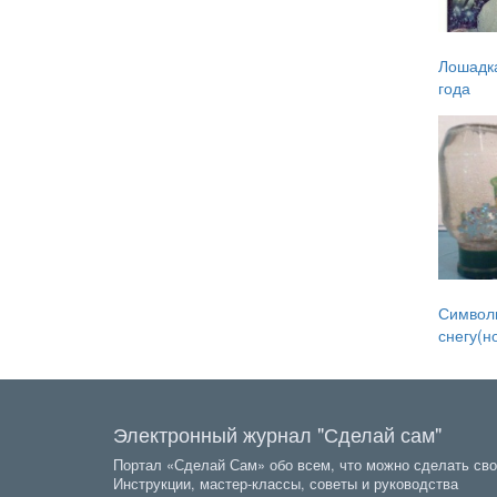
Лошадка
года
Символы
снегу(но
Электронный журнал "Сделай сам"
Портал «Сделай Сам» обо всем, что можно сделать сво
Инструкции, мастер-классы, советы и руководства