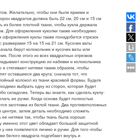
етов. Желательно, чтобы они были яркими и
орон квадратов должна быть 22 см, 20 см и 15 см
 из более плотной ткани, чтобы кукла держала
 см. Для оформления куколки также необходимо
Для оформления куклы также понадобится отрезок
 размерами 15 на 15 на 21 см. Кусочек ваты
ачала берут колокольчик и кусочек ваты или
к. После этого из всех квадратных отрезков
кладывают конструкцию из набивки и колокольчика
ю и стягивают нитями таким образом, чтобы
ят оставшиеся два круга: сначала тот, что
лойный колокол из ткани красивой формы. Будьте
ходимо выбрать одну из сторон, которая будет
бо складочек. Теперь вы знаете, как сделать куклу-
елать ее ручки. Когда основа будет полностью
тся заготовка из белой ткани. Два противоположных
в центре, затем деталь необходимо сложить
ь ее нитями так, чтобы ткань была хорошо
у именно этот цвет обладает большой защитной
 у нее появляется личико и ручки. Для того чтобы
ки белого квадрата подгибают внутрь и