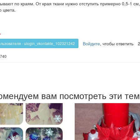
ывают по краям. От края ткани нужно отступить примерно 0,5-1 см,
о цвета.
олос
Голос
-
!
против!
Войдите
, чтобы ответить
ользователя - ulogin_vkontakte_102321242
740
омендуем вам посмотреть эти те