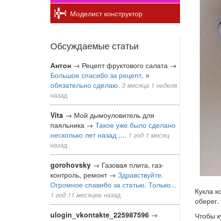
Моделист конструктор
Обсуждаемые статьи
Антон
→
Рецепт фруктового салата
→
Большое спасибо за рецепт, я
обязательно сделаю.
3 месяца 1 неделя
назад
Vita
→
Мой дымоуловитель для
паяльника
→
Такое уже было сделано
несколько лет назад ,...
1 год 1 месяц
назад
gorohovsky
→
Газовая плита, газ-
контроль, ремонт
→
Здравствуйте.
Огромное спавибо за статью. Только...
Кукла к
1 год 11 месяцев
назад
оберег.
ulogin_vkontakte_225987596
→
Чтобы к