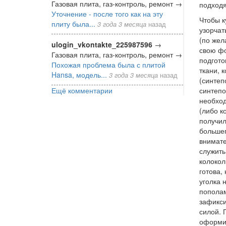
Газовая плита, газ-контроль, ремонт
→
подходя
Уточнение - после того как на эту
Чтобы к
плиту была...
3 года 3 месяца
назад
узорчат
(по жел
ulogin_vkontakte_225987596
→
свою фо
Газовая плита, газ-контроль, ремонт
→
подгото
Похожая проблема была с плитой
ткани, 
Hansa, модель...
3 года 3 месяца
назад
(синтеп
Ещё комментарии
синтепо
необход
(либо к
получил
большег
внимате
служить
колокол
готова,
уголка 
пополам
зафикси
силой. 
оформит