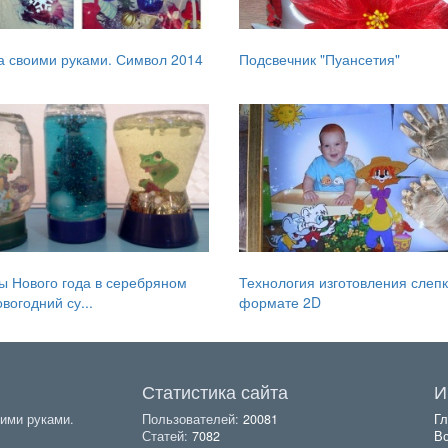
 своими руками. Символ 2014
Подсвечник "Пуансетия"
 Нового года в серебряном
Технология изготовления слепк
вогодний су...
формате 2D
Статистика сайта
И
ими руками.
Пользователей:
20081
Гл
Статей:
7082
Вс