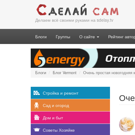
Перейти
к
основному
Делаем всё своими руками на sdelay.tv
содержанию
Блоги
Группы
О сайте
Рейтинг авто
Блоги
Блог Vermont
Очень простая новогодняя 
Стройка и ремонт
Оче
Сад и огород
Дом и быт
Советы Хозяйке