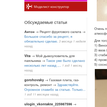
Моделист конструктор
Обсуждаемые статьи
Очень п
Антон
→
Рецепт фруктового салата
→
атмосфе
Большое спасибо за рецепт, я
Для тог
обязательно сделаю.
3 месяца 1 неделя
1) Вино
назад
2) ваза
3) стаб
Vita
→
Мой дымоуловитель для
4) пров
паяльника
→
Такое уже было сделано
5) сосн
несколько лет назад ,...
1 год 1 месяц
назад
gorohovsky
→
Газовая плита, газ-
контроль, ремонт
→
Здравствуйте.
Огромное спавибо за статью. Только...
1 год 11 месяцев
назад
ulogin_vkontakte_225987596
→