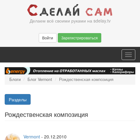
Перейти
к
основному
Делаем всё своими руками на sdelay.tv
содержанию
Войти
Зарегистрироваться
Toggl
navig
Блоги
Блог Vermont
Рождественская композиция
Разделы
Рождественская композиция
Vermont
-
20.12.2010