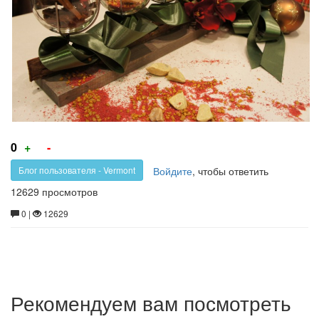
Голос
Голос
0
+
-
за!
против!
Войдите
, чтобы ответить
Блог пользователя - Vermont
12629 просмотров
0 |
12629
Рекомендуем вам посмотреть