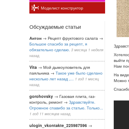
Моделист конструктор
Обсуждаемые статьи
Антон
→
Рецепт фруктового салата
→
Большое спасибо за рецепт, я
Здравст
обязательно сделаю.
3 месяца 1 неделя
Хотелос
назад
выйти п
Нам пон
Vita
→
Мой дымоуловитель для
паяльника
→
Такое уже было сделано
На виде
несколько лет назад ,...
1 год 1 месяц
Можно т
назад
Спасибо
gorohovsky
→
Газовая плита, газ-
контроль, ремонт
→
Здравствуйте.
Св
Огромное спавибо за статью. Только...
рук
1 год 11 месяцев
назад
Фон
ulogin_vkontakte_225987596
→