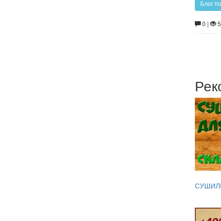
Блог п
0 |
5
Рек
СУШИЛ