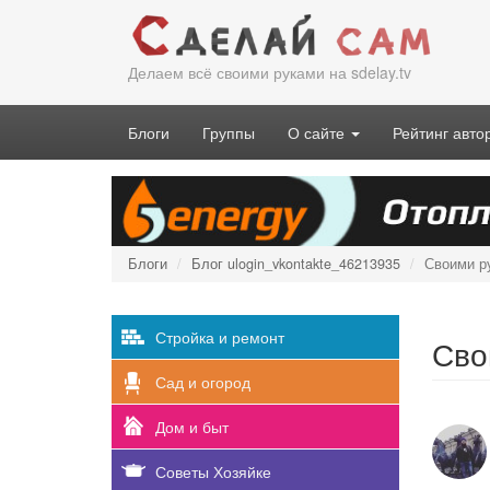
Перейти
к
основному
Делаем всё своими руками на sdelay.tv
содержанию
Блоги
Группы
О сайте
Рейтинг авто
Блоги
Блог ulogin_vkontakte_46213935
Своими р
Стройка и ремонт
Сво
Сад и огород
Дом и быт
Советы Хозяйке