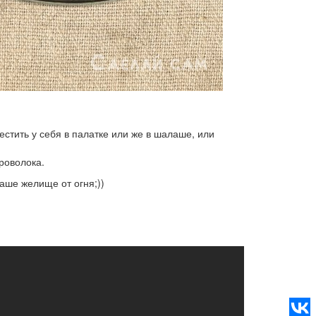
стить у себя в палатке или же в шалаше, или
проволока.
наше желище от огня;))