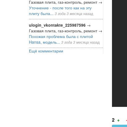
Газовая плита, газ-контроль, ремонт
→
Уточнение - после того как на эту
плиту была...
3 года 3 месяца
назад
ulogin_vkontakte_225987596
→
Газовая плита, газ-контроль, ремонт
→
Похожая проблема была с плитой
Hansa, модель...
3 года 3 месяца
назад
Ещё комментарии
Г
2
+
за