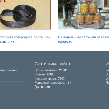
тельная углеродная лента. Как
Самодельный автоклав из газо
ить. Обз...
баллона
Статистика сайта
И
ими руками.
Пользователей:
20081
Гл
Статей:
7082
Вс
Комментариев: 7263
В
Решенных вопросов:
164
Пр
Групп:
359