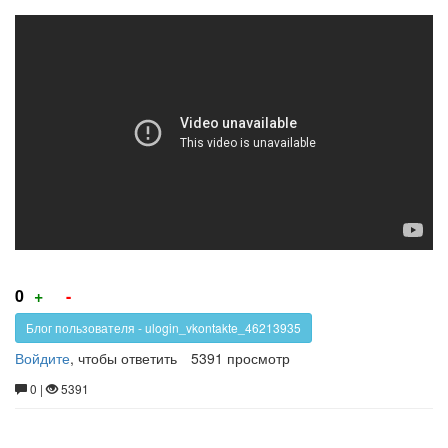
Своими
руками:
Убираем
неприятный
запах
в
армейской
фляжки
Голос
Голос
0
+
-
за!
против!
Блог пользователя - ulogin_vkontakte_46213935
Войдите
, чтобы ответить
5391 просмотр
0 |
5391