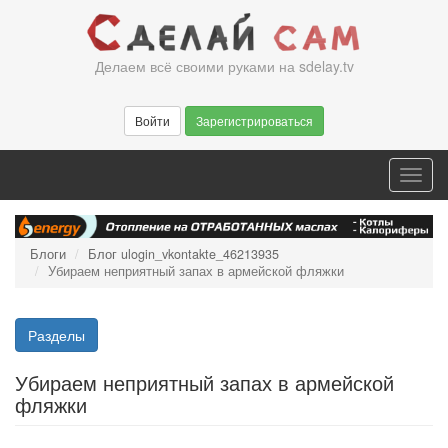
Перейти
к
основному
Делаем всё своими руками на sdelay.tv
содержанию
Войти
Зарегистрироваться
Toggl
navig
Блоги
Блог ulogin_vkontakte_46213935
Убираем неприятный запах в армейской фляжки
Разделы
Убираем неприятный запах в армейской
фляжки