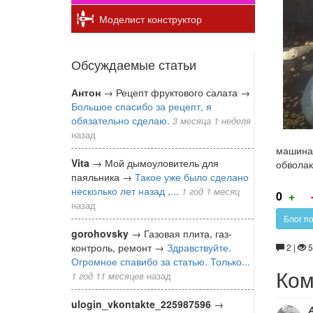
Моделист конструктор
Обсуждаемые статьи
Антон
→
Рецепт фруктового салата
→
Большое спасибо за рецепт, я
обязательно сделаю.
3 месяца 1 неделя
назад
машина 
Vita
→
Мой дымоуловитель для
обволак
паяльника
→
Такое уже было сделано
несколько лет назад ,...
1 год 1 месяц
Г
0
+
назад
за
Блог по
gorohovsky
→
Газовая плита, газ-
контроль, ремонт
→
Здравствуйте.
2 |
5
Огромное спавибо за статью. Только...
Ком
1 год 11 месяцев
назад
ulogin_vkontakte_225987596
→