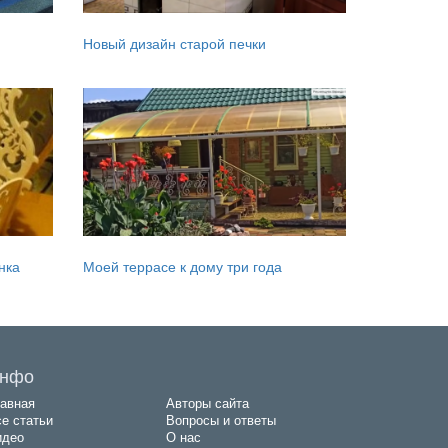
Новый дизайн старой печки
нка
Моей террасе к дому три года
нфо
авная
Авторы сайта
е статьи
Вопросы и ответы
идео
О нас