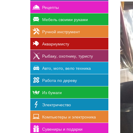
Рецепты
Мебель своими руками
Ручной инструмент
Аквариумисту
Рыбаку, охотнику, туристу
Авто, мото, вело техника
Работа по дереву
Из бумаги
Электричество
Компьютеры и электроника
Сувениры и подарки