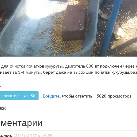
для очистки початков кукурузы, двиготель 600 вт подключен через 
ивает за 3-4 минуты, берёт даже не высохшии початки кукурузы.бе
олос
Голос
-
!
против!
Войдите
, чтобы ответить
5620 просмотров
льзователя - xad-56
620
ментарии
Антон
, 28/11/2015 в 18:55