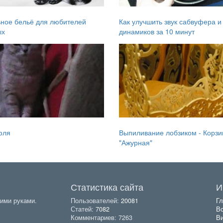
ное бельё для любителей
Как улучшить звук сабвуфера и
ых
динамиков за 10 минут
фля
Выпиливание лобзиком - Корзи
"Ажурная"
Статистика сайта
И
ими руками.
Пользователей:
20081
Гл
Статей:
7082
Вс
Комментариев: 7263
В