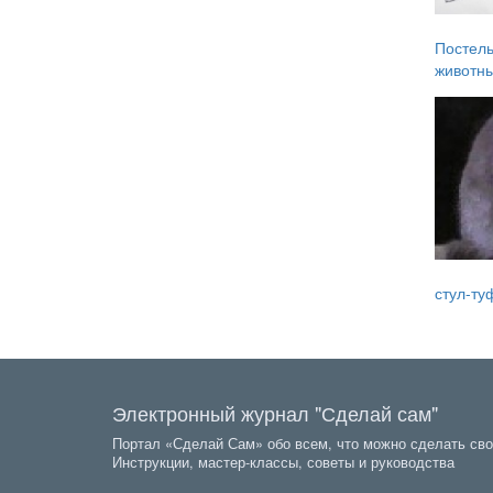
Постель
животн
стул-ту
Электронный журнал "Сделай сам"
Портал «Сделай Сам» обо всем, что можно сделать сво
Инструкции, мастер-классы, советы и руководства