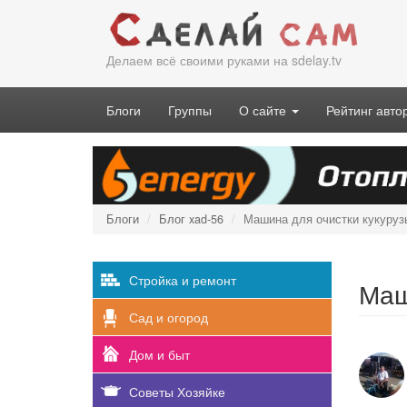
Перейти
к
основному
Делаем всё своими руками на sdelay.tv
содержанию
Блоги
Группы
О сайте
Рейтинг авто
Блоги
Блог xad-56
Машина для очистки кукуруз
Стройка и ремонт
Маш
Сад и огород
Дом и быт
Советы Хозяйке