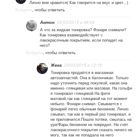
Лично мне нравится) Как говорится на вкус и цвет...)
Войдите
, чтобы ответить
Антон
, 03/03/2015 в 08:34
А что за жидкая тонировка? Фонари снимали?
Как тонировка взаимодействует с
лакокрасочным покрытием, если попадет на
него?
Войдите
, чтобы ответить
Жека
, 03/03/2015 в 12:18
Тонировка продаётся в магазинах
автозапчастей. Она в балончиках. Только
надо уточнять перед покупкой, какая она
именно- глянцевая или матовая. На гольфе
я тонировал глянцевой.На фите
матовой,так как глянцевой на тот момент
небыло. Фонари снимал. Смывается с
фонарей легко обычным бензином. Лично
смывал, так как в первый раз тонировал, и
не приловчился.Пошли потёки, смылась на
ура!Фары бензином не повредил. На счёт
лакокрасочного покрытия сказать ничего не
могу, так как не попадала на него