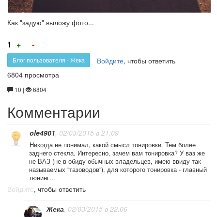
Как "задую" выложу фото...
Голос
Голос
1
+
-
за!
против!
Войдите
, чтобы ответить
Блог пользователя - Жека
6804 просмотра
10 |
6804
Комментарии
ole4901
, 02/03/2015 в 21:09
Никогда не понимал, какой смысл тонировки. Тем более
заднего стекла. Интересно, зачем вам тонировка? У ваз же
не ВАЗ (не в обиду обычных владельцев, имею ввиду так
называемых "тазоводов"), для которого тонировка - главный
тюнинг...
Войдите
, чтобы ответить
Жека
, 02/03/2015 в 22:06