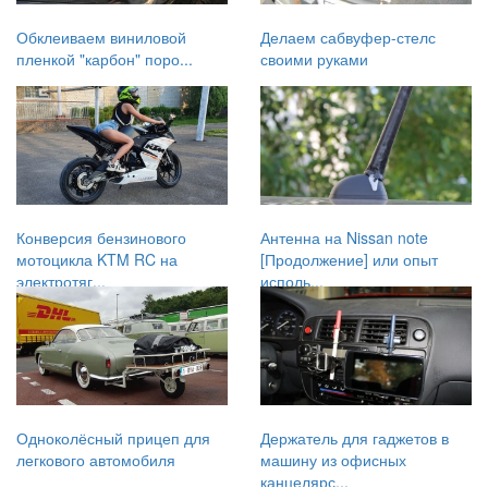
Обклеиваем виниловой
Делаем сабвуфер-стелс
пленкой "карбон" поро...
своими руками
Конверсия бензинового
Антенна на Nissan note
мотоцикла KTM RC на
[Продолжение] или опыт
электротяг...
исполь...
Одноколёсный прицеп для
Держатель для гаджетов в
легкового автомобиля
машину из офисных
канцелярс...