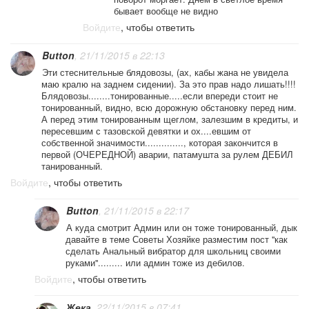
бывает вообще не видно
Войдите
, чтобы ответить
Button
, 21/11/2015 в 22:13
Эти стеснительные блядовозы, (ах, кабы жана не увидела
маю кралю на заднем сидении). За это прав надо лишать!!!!
Блядовозы........тонированные.....если впереди стоит не
тонированный, видно, всю дорожную обстановку перед ним.
А перед этим тонированным щеглом, залезшим в кредиты, и
пересевшим с тазовской девятки и ох....евшим от
собственной значимости.............., которая закончится в
первой (ОЧЕРЕДНОЙ) аварии, патамушта за рулем ДЕБИЛ
танированный.
Войдите
, чтобы ответить
Button
, 21/11/2015 в 22:17
А куда смотрит Админ или он тоже тонированный, дык
давайте в теме Советы Хозяйке разместим пост "как
сделать Анальный вибратор для школьниц своими
руками"......... или админ тоже из дебилов.
Войдите
, чтобы ответить
Жека
, 22/11/2015 в 07:41