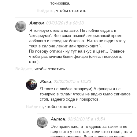
тонировка.
Войдите
, чтобы ответить
Антон
, 03/03/2015 в 08:33
Я тонирую стекла на авто. Не люблю ездить в
"аквариуме". Все само темной американкой кроме
лобового и передних боковых. Никто не видит что у
тебя в салоне лежит или происходит ).
По поводу оптики - ну тут на вкус и цвет... Главное
чтобы различимы были фонари (сингал поворота,
стоп).
Войдите
, чтобы ответить
Жека
, 03/03/2015 в 12:23
Я тоже не люблю аквариум) А фонари я не
тонирую в "хлам" чтобы не видно было сигналов
стоп, заднего хода и поворотов.
Войдите
, чтобы ответить
Антон
, 03/03/2015 в 18:54
Это правильно, а то едешь за таким и не
видно что у него там, толи стоп горит, толи
поворот моргает. Днем в светлое время