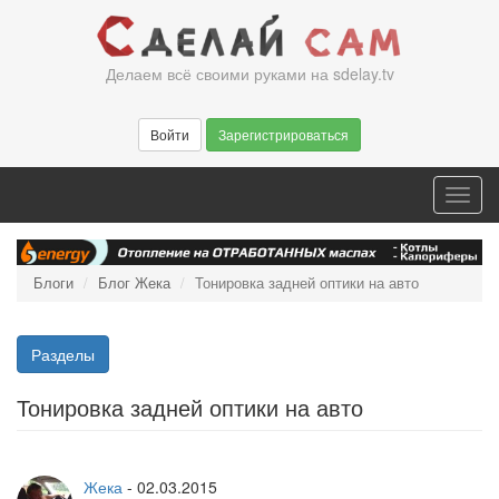
Перейти
к
основному
Делаем всё своими руками на sdelay.tv
содержанию
Войти
Зарегистрироваться
Toggl
navig
Блоги
Блог Жека
Тонировка задней оптики на авто
Разделы
Тонировка задней оптики на авто
Жека
-
02.03.2015