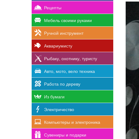
Рецепты
Мебель своими руками
Ручной инструмент
Аквариумисту
Рыбаку, охотнику, туристу
Авто, мото, вело техника
Работа по дереву
Из бумаги
Электричество
Компьютеры и электроника
Сувениры и подарки