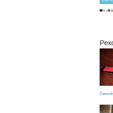
Блог по
0 |
9
Рек
Самолё