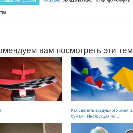
Войдите
, чтобы ответить
9758 просмотров
льзователя - zulusik4
758
омендуем вам посмотреть эти те
т
Как сделать воздушного змея и
бумаги. Инструкция по...