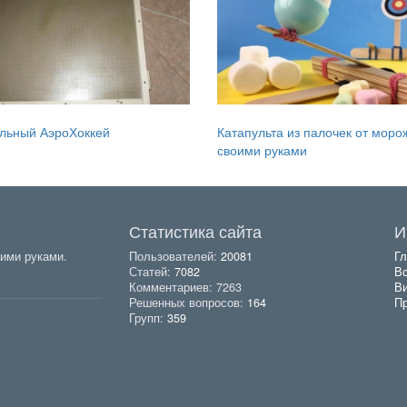
льный АэроХоккей
Катапульта из палочек от моро
своими руками
Статистика сайта
И
ими руками.
Пользователей:
20081
Гл
Статей:
7082
Вс
Комментариев: 7263
В
Решенных вопросов:
164
Пр
Групп:
359