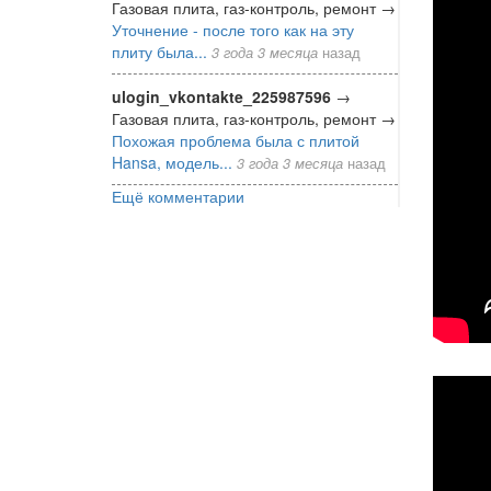
стр
Газовая плита, газ-контроль, ремонт
→
Уточнение - после того как на эту
для
плиту была...
3 года 3 месяца
назад
вел
ulogin_vkontakte_225987596
→
Газовая плита, газ-контроль, ремонт
→
Похожая проблема была с плитой
Hansa, модель...
3 года 3 месяца
назад
Ещё комментарии
Сам
стр
мая