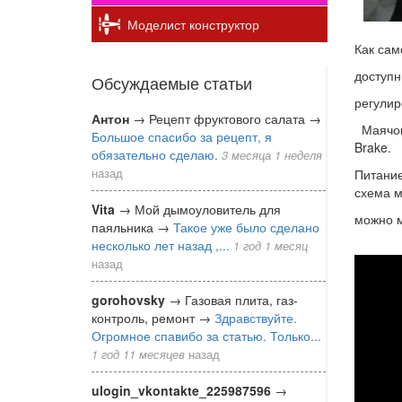
Моделист конструктор
Как сам
доступн
Обсуждаемые статьи
регулир
Антон
→
Рецепт фруктового салата
→
Маячок 
Большое спасибо за рецепт, я
Brake.
обязательно сделаю.
3 месяца 1 неделя
назад
Питание
схема м
Vita
→
Мой дымоуловитель для
можно м
паяльника
→
Такое уже было сделано
несколько лет назад ,...
1 год 1 месяц
Са
назад
пер
gorohovsky
→
Газовая плита, газ-
контроль, ремонт
→
Здравствуйте.
и
Огромное спавибо за статью. Только...
зад
1 год 11 месяцев
назад
мая
ulogin_vkontakte_225987596
→