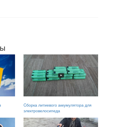
мы
з
Cборка литиевого аккумулятора для
электровелосипеда