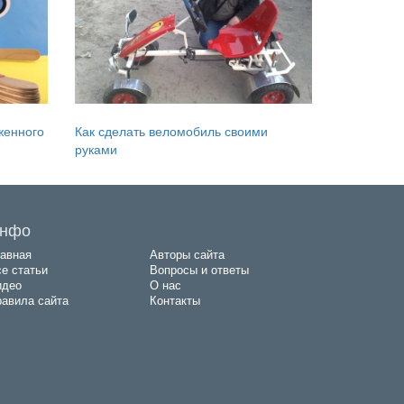
женного
Как сделать веломобиль своими
руками
нфо
авная
Авторы сайта
е статьи
Вопросы и ответы
идео
О нас
авила сайта
Контакты