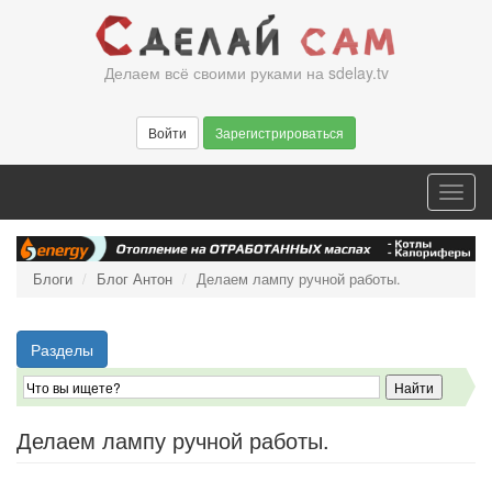
Перейти
к
основному
Делаем всё своими руками на sdelay.tv
содержанию
Войти
Зарегистрироваться
Toggl
navig
Блоги
Блог Антон
Делаем лампу ручной работы.
Разделы
Делаем лампу ручной работы.