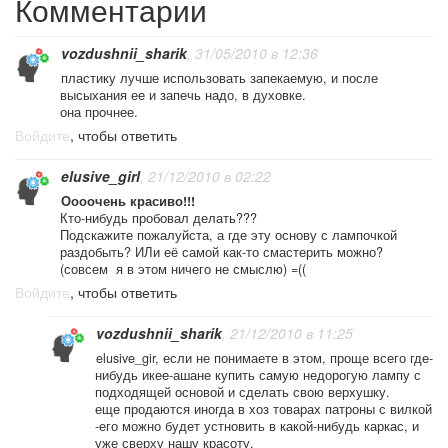
Комментарии
vozdushnii_sharik
, 31/05/2010 в 12:36
пластику лучше использовать запекаемую, и после
высыхания ее и запечь надо, в духовке.
она прочнее.
Войдите
, чтобы ответить
elusive_girl
, 21/12/2010 в 02:22
Оооочень красиво!!!
Кто-нибудь пробовал делать???
Подскажите пожалуйста, а где эту основу с лампочкой
раздобыть? ИЛи её самой как-то смастерить можно?
(совсем я в этом ничего не смыслю) =((
Войдите
, чтобы ответить
vozdushnii_sharik
, 21/12/2010 в 11:25
elusive_gir, если не понимаете в этом, проще всего где-
нибудь икее-ашане купить самую недорогую лампу с
подходящей основой и сделать свою верхушку.
еще продаются иногда в хоз товарах патроны с вилкой
-его можно будет устновить в какой-нибудь каркас, и
уже сверху нашу красоту.