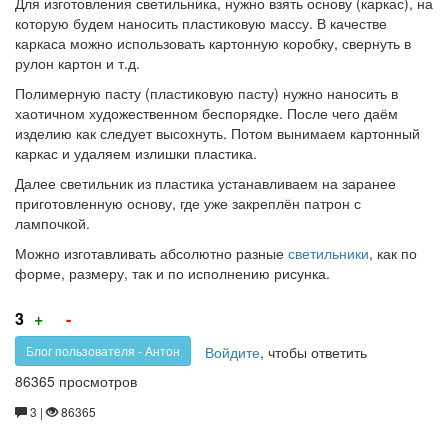
Для изготовления светильника, нужно взять основу (каркас), на
которую будем наносить пластиковую массу. В качестве
каркаса можно использовать картонную коробку, свернуть в
рулон картон и т.д.
Полимерную пасту (пластиковую пасту) нужно наносить в
хаотичном художественном беспорядке. После чего даём
изделию как следует высохнуть. Потом вынимаем картонный
каркас и удаляем излишки пластика.
Далее светильник из пластика устанавливаем на заранее
приготовленную основу, где уже закреплён патрон с
лампочкой.
Можно изготавливать абсолютно разные
светильники
, как по
форме, размеру, так и по исполнению рисунка.
Голос
Голос
3
+
-
за!
против!
Войдите
, чтобы ответить
Блог пользователя - Антон
86365 просмотров
3 |
86365