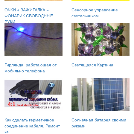
ОЧКИ + ЗАЖИГАЛКА =
Сенсорное управление
ФОНАРИК СВОБОДНЫЕ
светильником.
РУКИ
Гирлянда, работающая от
Светящаяся Картина
мобильно телефона
Как сделать герметичное
Солнечная батарея своими
соединение кабеля. Ремонт
руками
ка...