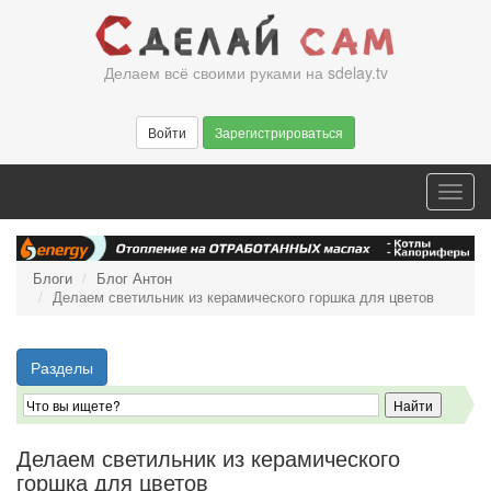
Перейти
к
основному
Делаем всё своими руками на sdelay.tv
содержанию
Войти
Зарегистрироваться
Toggl
navig
Блоги
Блог Антон
Делаем светильник из керамического горшка для цветов
Разделы
Делаем светильник из керамического
горшка для цветов