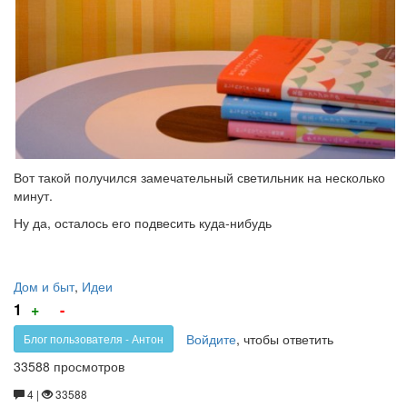
Вот такой получился замечательный светильник на несколько
минут.
Ну да, осталось его подвесить куда-нибудь
Дом и быт
,
Идеи
Голос
Голос
1
+
-
за!
против!
Войдите
, чтобы ответить
Блог пользователя - Антон
33588 просмотров
4 |
33588