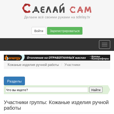
Перейти
к
основному
Делаем всё своими руками на sdelay.tv
содержанию
Войти
Зарегистрироваться
Toggl
navig
Кожаные изделия ручной работы
Участники
Разделы
Участники группы: Кожаные изделия ручной
работы