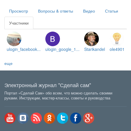
Главные
Просмотр
Вопросы & ответы
Видео
Статьи
вкладки
Участники
(активная
вкладка)
ulogin_facebook...
ulogin_google_1...
Starikandel
ole4901
еще
Электронный журнал "Сделай сам"
Портал «Сделай Сам» обо всем, что можно сделать своими
руками. Инструкции, мастер-классы, советы и руководства