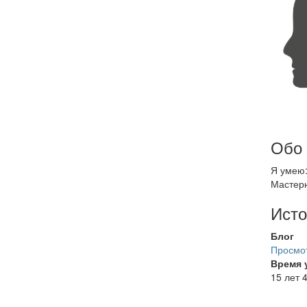
Обо
Я умею:
Мастер
Исто
Блог
Просмот
Время 
15 лет 