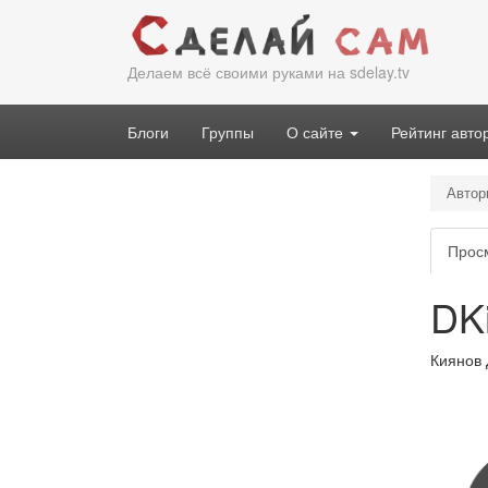
Перейти
к
основному
Делаем всё своими руками на sdelay.tv
содержанию
Блоги
Группы
О сайте
Рейтинг авто
Автор
Гла
Прос
вкл
DK
Киянов