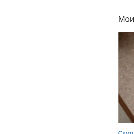
Мои
Само