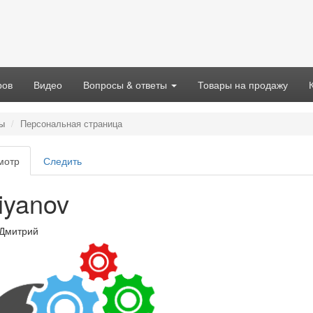
ров
Видео
Вопросы & ответы
Товары на продажу
ы
Персональная страница
вные
мотр
(активная
Следить
адки
вкладка)
iyanov
 Дмитрий