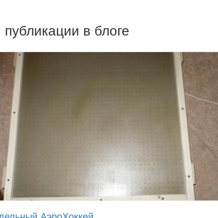
 публикации в блоге
дельный АэроХоккей