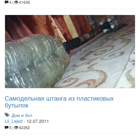
4 |
41636
Самодельная штанга из пластиковых
бутылок
Дом и быт
Lil_Lejed
-
12.07.2011
5 |
62262