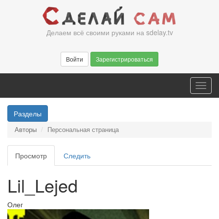
Перейти
к
основному
Делаем всё своими руками на sdelay.tv
содержанию
Войти
Зарегистрироваться
Toggl
navig
Разделы
Авторы
Персональная страница
Главные
Просмотр
(активная
Следить
вкладки
вкладка)
Lil_Lejed
Олег