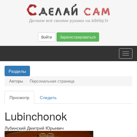
Перейти
к
основному
Делаем всё своими руками на sdelay.tv
содержанию
Войти
Зарегистрироваться
Toggl
navig
Разделы
Авторы
Персональная страница
Главные
Просмотр
(активная
Следить
вкладки
вкладка)
Lubinchonok
Лубинский Дмитрий Юрьевич