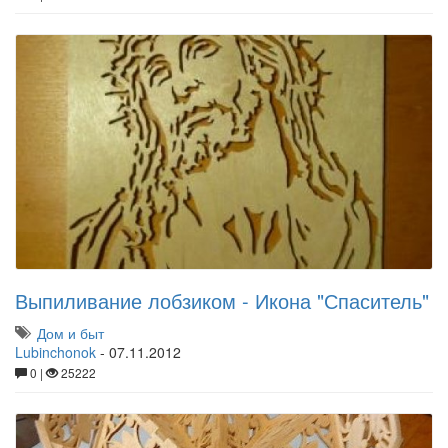
Выпиливание лобзиком - Икона "Спаситель"
Дом и быт
Lubinchonok
-
07.11.2012
0 |
25222