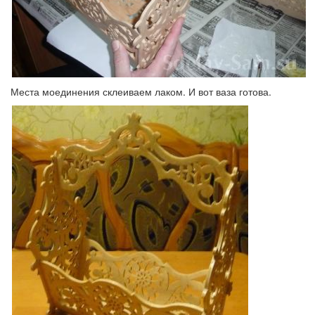
Места моединения склеиваем лаком. И вот ваза готова.