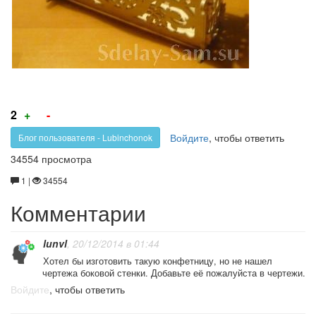
Голос
Голос
2
+
-
за!
против!
Войдите
, чтобы ответить
Блог пользователя - Lubinchonok
34554 просмотра
1 |
34554
Комментарии
lunvl
, 20/12/2014 в 01:44
Хотел бы изготовить такую конфетницу, но не нашел
чертежа боковой стенки. Добавьте её пожалуйста в чертежи.
Войдите
, чтобы ответить