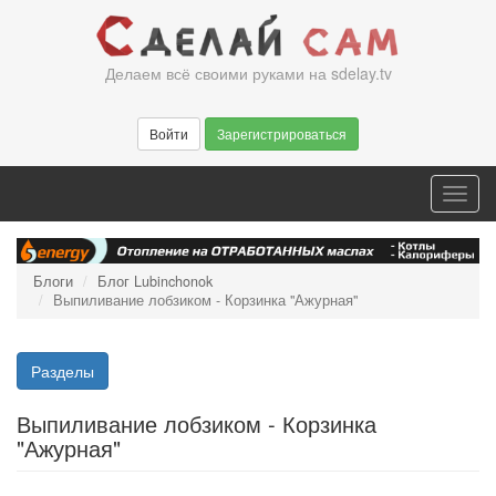
Перейти
к
основному
Делаем всё своими руками на sdelay.tv
содержанию
Войти
Зарегистрироваться
Toggl
navig
Блоги
Блог Lubinchonok
Выпиливание лобзиком - Корзинка "Ажурная"
Разделы
Выпиливание лобзиком - Корзинка
"Ажурная"