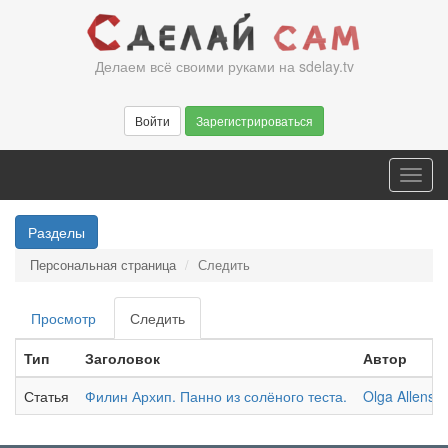
Перейти
к
основному
Делаем всё своими руками на sdelay.tv
содержанию
Войти
Зарегистрироваться
Toggl
navig
Разделы
Персональная страница
Следить
Главные
Просмотр
Следить
(активная
вкладки
вкладка)
Тип
Заголовок
Автор
Статья
Филин Архип. Панно из солёного теста.
Olga Allens