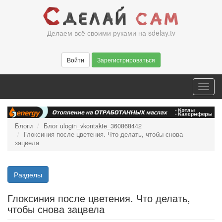
Перейти
к
основному
Делаем всё своими руками на sdelay.tv
содержанию
Войти
Зарегистрироваться
Toggl
navig
Блоги
Блог ulogin_vkontakte_360868442
Глоксиния после цветения. Что делать, чтобы снова
зацвела
Разделы
Глоксиния после цветения. Что делать,
чтобы снова зацвела