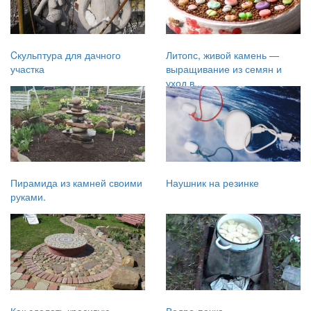
Cкульптура для дачного
Литопс, живой камень —
участка
выращивание из семян и
уход в...
Пирамида из камней своими
Наушник на резинке
руками.
Как сделать красивую
Ведро-печка