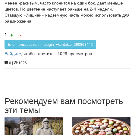
менее красивым, часто клонится на один бок, дает меньше
цветов. Но цветение наступает раньше на 2-4 недели.
Ставшую «лишней» надземную часть можно использовать для
размножения.
Голос
Голос
1
+
-
за!
против!
Блог пользователя - ulogin_vkontakte_360868442
Войдите
, чтобы ответить
1026 просмотров
0 |
1026
Рекомендуем вам посмотреть
эти темы