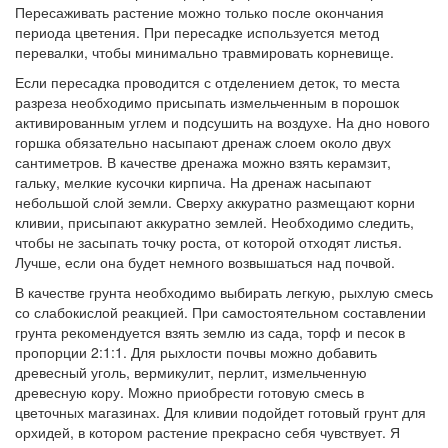
Пересаживать растение можно только после окончания
периода цветения. При пересадке используется метод
перевалки, чтобы минимально травмировать корневище.
Если пересадка проводится с отделением деток, то места
разреза необходимо присыпать измельченным в порошок
активированным углем и подсушить на воздухе. На дно нового
горшка обязательно насыпают дренаж слоем около двух
сантиметров. В качестве дренажа можно взять керамзит,
гальку, мелкие кусочки кирпича. На дренаж насыпают
небольшой слой земли. Сверху аккуратно размещают корни
кливии, присыпают аккуратно землей. Необходимо следить,
чтобы не засыпать точку роста, от которой отходят листья.
Лучше, если она будет немного возвышаться над почвой.
В качестве грунта необходимо выбирать легкую, рыхлую смесь
со слабокислой реакцией. При самостоятельном составлении
грунта рекомендуется взять землю из сада, торф и песок в
пропорции 2:1:1. Для рыхлости почвы можно добавить
древесный уголь, вермикулит, перлит, измельченную
древесную кору. Можно приобрести готовую смесь в
цветочных магазинах. Для кливии подойдет готовый грунт для
орхидей, в котором растение прекрасно себя чувствует. Я