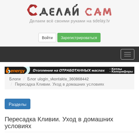
Перейти
к
основному
Делаем всё своими руками на sdelay.tv
содержанию
Войти
Зарегистрироваться
Toggl
navig
Блоги
Блог ulogin_vkontakte_360868442
Пересадка Кливии. Уход в домашних условиях
Разделы
Пересадка Кливии. Уход в домашних
условиях