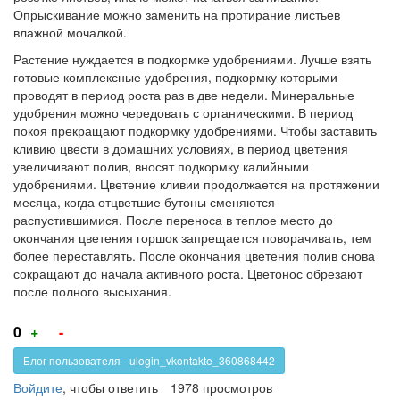
Опрыскивание можно заменить на протирание листьев
влажной мочалкой.
Растение нуждается в подкормке удобрениями. Лучше взять
готовые комплексные удобрения, подкормку которыми
проводят в период роста раз в две недели. Минеральные
удобрения можно чередовать с органическими. В период
покоя прекращают подкормку удобрениями. Чтобы заставить
кливию цвести в домашних условиях, в период цветения
увеличивают полив, вносят подкормку калийными
удобрениями. Цветение кливии продолжается на протяжении
месяца, когда отцветшие бутоны сменяются
распустившимися. После переноса в теплое место до
окончания цветения горшок запрещается поворачивать, тем
более переставлять. После окончания цветения полив снова
сокращают до начала активного роста. Цветонос обрезают
после полного высыхания.
Голос
Голос
0
+
-
за!
против!
Блог пользователя - ulogin_vkontakte_360868442
Войдите
, чтобы ответить
1978 просмотров