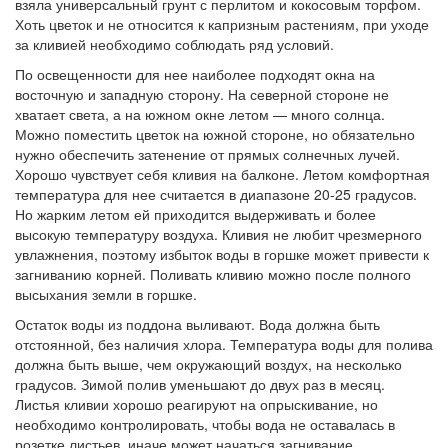
взяла универсальный грунт с перлитом и кокосовым торфом.
Хоть цветок и не относится к капризным растениям, при уходе
за кливией необходимо соблюдать ряд условий.
По освещенности для нее наиболее подходят окна на
восточную и западную сторону. На северной стороне не
хватает света, а на южном окне летом — много солнца.
Можно поместить цветок на южной стороне, но обязательно
нужно обеспечить затенение от прямых солнечных лучей.
Хорошо чувствует себя кливия на балконе. Летом комфортная
температура для нее считается в диапазоне 20-25 градусов.
Но жарким летом ей приходится выдерживать и более
высокую температуру воздуха. Кливия не любит чрезмерного
увлажнения, поэтому избыток воды в горшке может привести к
загниванию корней. Поливать кливию можно после полного
высыхания земли в горшке.
Остаток воды из поддона выливают. Вода должна быть
отстоянной, без наличия хлора. Температура воды для полива
должна быть выше, чем окружающий воздух, на несколько
градусов. Зимой полив уменьшают до двух раз в месяц.
Листья кливии хорошо реагируют на опрыскивание, но
необходимо контролировать, чтобы вода не оставалась в
розетке листьев, иначе может начаться загнивание.