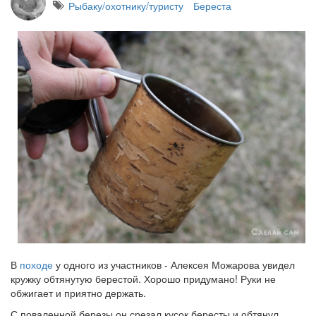
Рыбаку/охотнику/туристу
Береста
В
походе
у одного из участников - Алексея Можарова увидел
кружку обтянутую берестой. Хорошо придумано! Руки не
обжигает и приятно держать.
С поваленной березы он срезал кусок бересты и обтянул