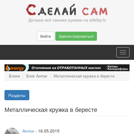
Перейти
к
основному
Делаем всё своими руками на sdelay.tv
содержанию
Войти
Зарегистрироваться
Toggl
navig
Блоги
Блог Антон
Металлическая кружка в бересте
Разделы
Металлическая кружка в бересте
Антон
-
16.05.2015