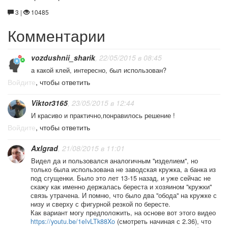
3 |
10485
Комментарии
vozdushnii_sharik
, 22/05/2015 в 08:45
а какой клей, интересно, был использован?
Войдите
, чтобы ответить
Viktor3165
, 23/05/2015 в 12:44
И красиво и практично,понравилось решение !
Войдите
, чтобы ответить
Axlgrad
, 21/08/2015 в 11:01
Видел да и пользовался аналогичным "изделием", но
только была использована не заводская кружка, а банка из
под сгущенки. Было это лет 13-15 назад, и уже сейчас не
скажу как именно держалась береста и хозяином "кружки"
связь утрачена. И помню, что было два "обода" на кружке с
низу и сверху с фигурной резкой по бересте.
Как вариант могу предположить, на основе вот этого видео
https://youtu.be/1eIvLTk88Xo
(смотреть начиная с 2.36), что