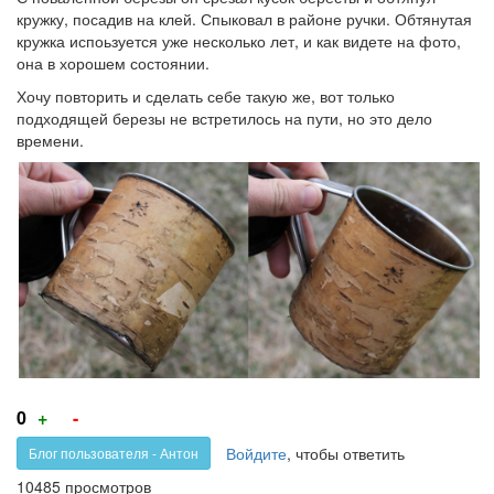
кружку, посадив на клей. Спыковал в районе ручки. Обтянутая
кружка испоьзуется уже несколько лет, и как видете на фото,
она в хорошем состоянии.
Хочу повторить и сделать себе такую же, вот только
подходящей березы не встретилось на пути, но это дело
времени.
Голос
Голос
0
+
-
за!
против!
Войдите
, чтобы ответить
Блог пользователя - Антон
10485 просмотров