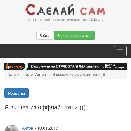
Перейти
к
основному
Делаем всё своими руками на sdelay.tv
содержанию
Войти
Зарегистрироваться
Toggl
navig
Блоги
Блог Антон
Я вышел из оффлайн тени )))
Разделы
Я вышел из оффлайн тени )))
Антон
-
10.01.2017