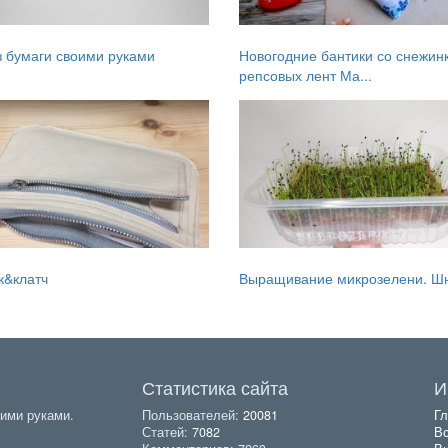
з бумаги своими руками
Новогодние бантики со снежин
репсовых лент Ма...
к&клатч
Выращивание микрозелени. Шн
Статистика сайта
И
ими руками.
Пользователей:
20081
Гл
Статей:
7082
Вс