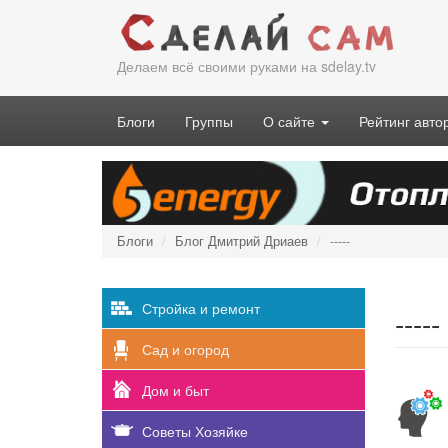
Перейти
к
основному
Делаем всё своими руками на sdelay.tv
содержанию
Блоги
Группы
О сайте
Рейтинг авто
Блоги
Блог Дмитрий Дриаев
-----
Стройка и ремонт
-----
Сад и огород
Дом и быт
Советы Хозяйке