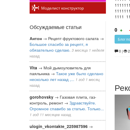
111111
Моделист конструктор
111111
1111 1
Обсуждаемые статьи
Г
0
+
за
Антон
→
Рецепт фруктового салата
→
Блог п
Большое спасибо за рецепт, я
обязательно сделаю.
3 месяца 1 неделя
0 |
2
назад
Vita
→
Мой дымоуловитель для
паяльника
→
Такое уже было сделано
несколько лет назад ,...
1 год 1 месяц
Рек
назад
gorohovsky
→
Газовая плита, газ-
контроль, ремонт
→
Здравствуйте.
Огромное спавибо за статью. Только...
1 год 11 месяцев
назад
ulogin_vkontakte_225987596
→