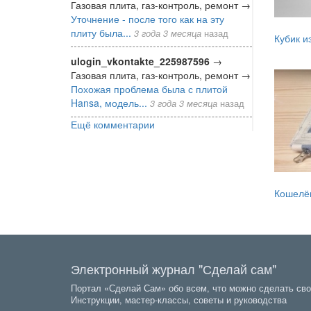
Газовая плита, газ-контроль, ремонт
→
Уточнение - после того как на эту
плиту была...
3 года 3 месяца
назад
Кубик и
ulogin_vkontakte_225987596
→
Газовая плита, газ-контроль, ремонт
→
Похожая проблема была с плитой
Hansa, модель...
3 года 3 месяца
назад
Ещё комментарии
Кошелё
Электронный журнал "Сделай сам"
Портал «Сделай Сам» обо всем, что можно сделать сво
Инструкции, мастер-классы, советы и руководства