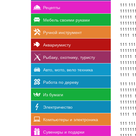
111 111
Рецепты
111111
11111 
Мебель своими руками
111111
111111
Ручной инструмент
1111 1
111 111
Аквариумисту
111111
11111 
Рыбаку, охотнику, туристу
111111
111111
Авто, мото, вело техника
1111 1
Работа по дереву
111 111
111111
Из бумаги
11111 
111111
Электричество
111111
1111 1
Компьютеры и электроника
111 111
111111
Сувениры и подарки
11111 