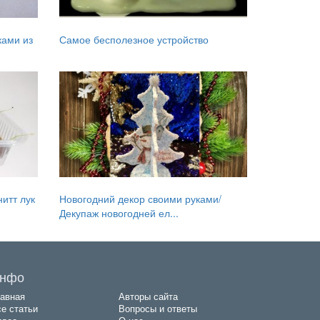
ками из
Самое бесполезное устройство
итт лук
Новогодний декор своими руками/
Декупаж новогодней ел...
нфо
авная
Авторы сайта
е статьи
Вопросы и ответы