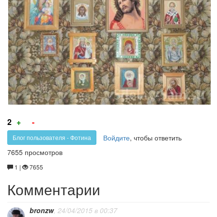
Голос
Голос
2
+
-
за!
против!
Войдите
, чтобы ответить
Блог пользователя - Фотина
7655 просмотров
1 |
7655
Комментарии
bronzw
, 24/04/2015 в 00:37