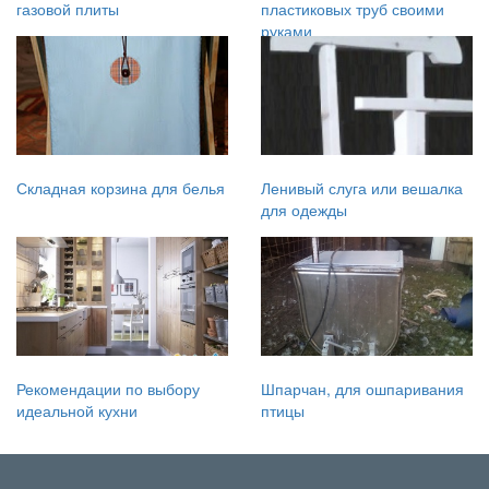
газовой плиты
пластиковых труб своими
руками
Складная корзина для белья
Ленивый слуга или вешалка
для одежды
Рекомендации по выбору
Шпарчан, для ошпаривания
идеальной кухни
птицы