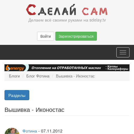
Перейти
к
основному
Делаем всё своими руками на sdelay.tv
содержанию
Войти
Зарегистрироваться
Toggl
navig
Блоги
Блог Фотина
Вышивка - Иконостас
Разделы
Вышивка - Иконостас
Фотина
-
07.11.2012