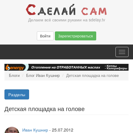
Перейти
к
основному
Делаем всё своими руками на sdelay.tv
содержанию
Войти
Зарегистрироваться
Toggl
navig
Блоги
Блог Иван Кушнир
Детская площадка на голове
Разделы
Детская площадка на голове
Иван Кушнир
-
25.07.2012