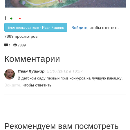
Голос
Голос
1
+
-
за!
против!
Войдите
, чтобы ответить
Блог пользователя - Иван Кушнир
7889 просмотров
1 |
7889
Комментарии
Иван Кушнир
, 25/07/2012 в 19:37
В детском саду первый приз конкурса на лучшую панамку.
Войдите
, чтобы ответить
Рекомендуем вам посмотреть