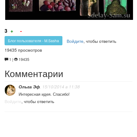
Голос
Голос
3
+
-
за!
против!
Войдите
, чтобы ответить
Блог пользователя - M.Sasha
19435 просмотров
1 |
19435
Комментарии
Ольга Эф
, 15/10/2014 в 11:38
Интересная идея. Спасибо!
Войдите
, чтобы ответить