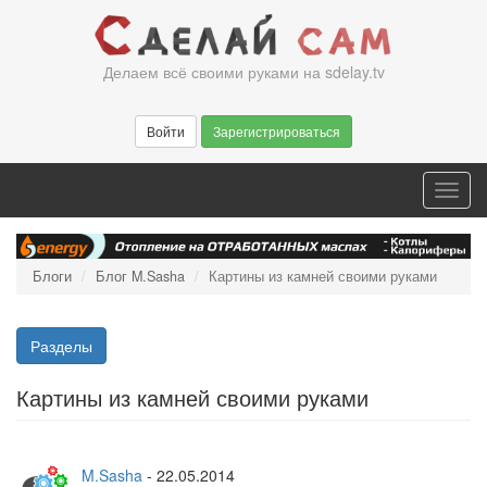
Перейти
к
основному
Делаем всё своими руками на sdelay.tv
содержанию
Войти
Зарегистрироваться
Toggl
navig
Блоги
Блог M.Sasha
Картины из камней своими руками
Разделы
Картины из камней своими руками
M.Sasha
-
22.05.2014