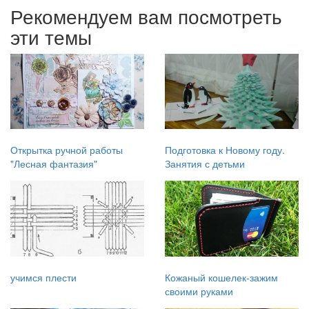
Рекомендуем вам посмотреть
эти темы
Открытка ручной работы
Подготовка к Новому году.
"Лесная фантазия"
Занятия с детьми
учимся плести
Кожаный кошелек-зажим
своими руками