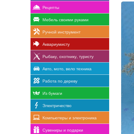
Рецепты
Мебель своими руками
Ручной инструмент
Аквариумисту
Рыбаку, охотнику, туристу
Авто, мото, вело техника
Работа по дереву
Из бумаги
Электричество
Компьютеры и электроника
Сувениры и подарки