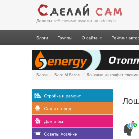
Перейти
к
основному
Делаем всё своими руками на sdelay.tv
содержанию
Блоги
Группы
О сайте
Рейтинг авто
Блоги
Блог M.Sasha
Лошадка из конфет своими
Стройка и ремонт
Лош
Сад и огород
Дом и быт
Советы Хозяйке