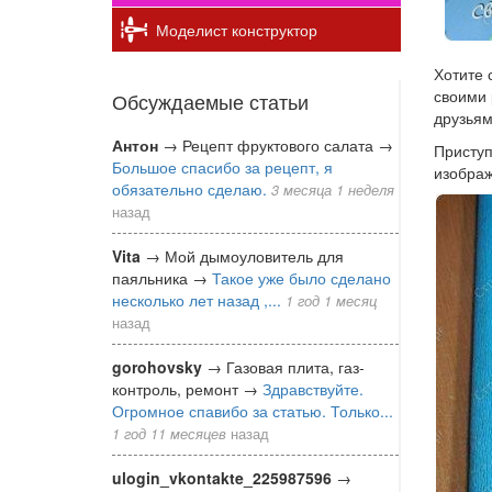
Моделист конструктор
Хотите 
своими 
Обсуждаемые статьи
друзьям
Антон
→
Рецепт фруктового салата
→
Приступ
Большое спасибо за рецепт, я
изображ
обязательно сделаю.
3 месяца 1 неделя
назад
Vita
→
Мой дымоуловитель для
паяльника
→
Такое уже было сделано
несколько лет назад ,...
1 год 1 месяц
назад
gorohovsky
→
Газовая плита, газ-
контроль, ремонт
→
Здравствуйте.
Огромное спавибо за статью. Только...
1 год 11 месяцев
назад
ulogin_vkontakte_225987596
→