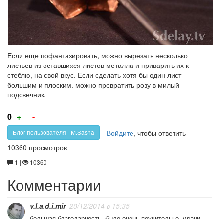
Если еще пофантазировать, можно вырезать несколько
листьев из оставшихся листов металла и приварить их к
стеблю, на свой вкус. Если сделать хотя бы один лист
большим и плоским, можно превратить розу в милый
подсвечник.
Голос
Голос
0
+
-
за!
против!
Войдите
, чтобы ответить
Блог пользователя - M.Sasha
10360 просмотров
1 |
10360
Комментарии
v.l.a.d.i.mir
, 20/12/2014 в 15:35
большая благодарность, было очень поучительно. удачи.