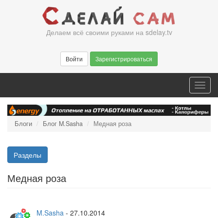
Перейти
к
основному
Делаем всё своими руками на sdelay.tv
содержанию
Войти
Зарегистрироваться
Toggl
navig
Блоги
Блог M.Sasha
Медная роза
Разделы
Медная роза
M.Sasha
-
27.10.2014