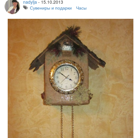
nadylja
-
15.10.2013
Сувениры и подарки
Часы