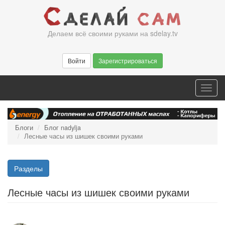
Перейти
к
основному
Делаем всё своими руками на sdelay.tv
содержанию
Войти
Зарегистрироваться
Toggl
navig
Блоги
Блог nadylja
Лесные часы из шишек своими руками
Разделы
Лесные часы из шишек своими руками