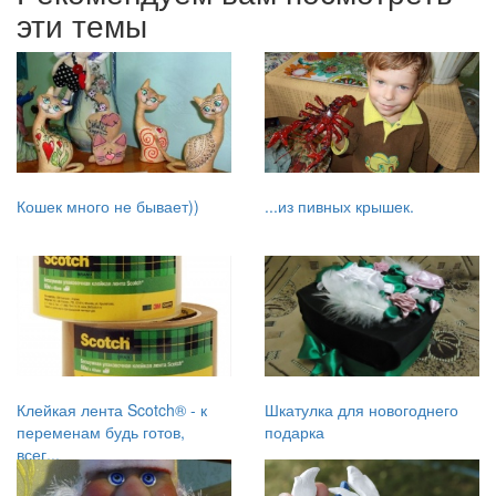
эти темы
Кошек много не бывает))
...из пивных крышек.
Клейкая лента Scotch® - к
Шкатулка для новогоднего
переменам будь готов,
подарка
всег...