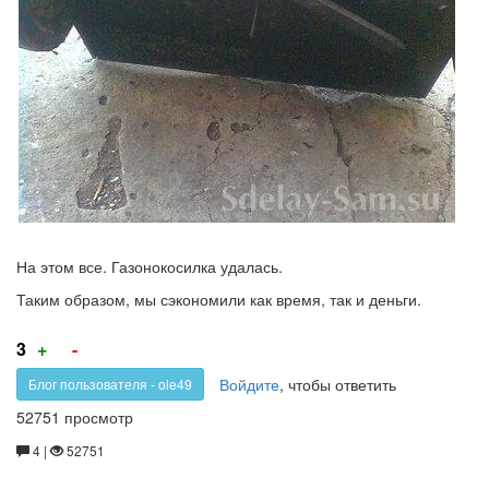
На этом все. Газонокосилка удалась.
Таким образом, мы сэкономили как время, так и деньги.
Голос
Голос
3
+
-
за!
против!
Войдите
, чтобы ответить
Блог пользователя - ole49
52751 просмотр
4 |
52751