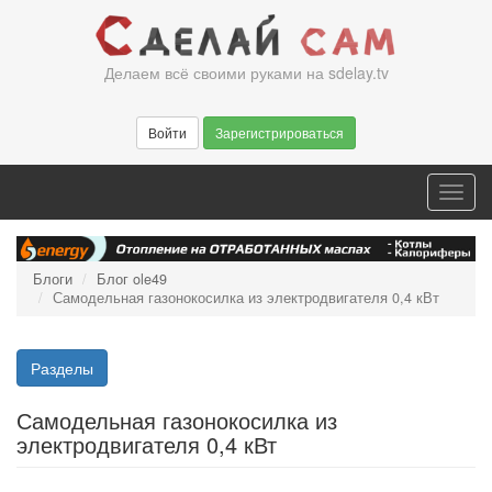
Перейти
к
основному
Делаем всё своими руками на sdelay.tv
содержанию
Войти
Зарегистрироваться
Toggl
navig
Блоги
Блог ole49
Самодельная газонокосилка из электродвигателя 0,4 кВт
Разделы
Самодельная газонокосилка из
электродвигателя 0,4 кВт