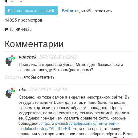
4
+
-
за!
против!
Войдите
, чтобы ответить
Блог пользователя - ole49
44825 просмотров
15 |
44825
Комментарии
vuachek
, 26/01/2012 в 22:42
Придумка интереснаяи умная.Может для безопасности
заполнить посуду бетоном(раствором)?
Войдите
, чтобы ответить
riks
, 27/01/2012 в 08:15
Странно. но тоже самое я видел на иностранном сайте. Вы
оттуда это взяли? Если да, то так и надо было написать.
Причем картинки странным образом совпадают. Прошу
модератора, если он сочтет эту ссылку рекламой, удалить
ее. Однако прежде чем удалять сравните фото, которые
совпадают.
http://www.instructables.com/id/Ten-Green---
modular-shelving/?ALLSTEPS
. Если я не прав, то прошу
прощения у автора и все свои слова забираю обратно. Если