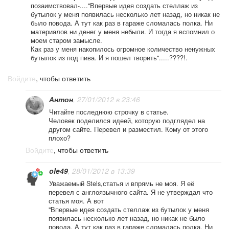
позаимствовал-...."Впервые идея создать стеллаж из
бутылок у меня появилась несколько лет назад, но никак не
было повода. А тут как раз в гараже сломалась полка. Ни
материалов ни денег у меня небыли. И тогда я вспомнил о
моем старом замысле.
Как раз у меня накопилось огромное количество ненужных
бутылок из под пива. И я пошел творить".....????!.
Войдите
, чтобы ответить
Антон
, 27/01/2012 в 23:46
Читайте последнюю строчку в статье.
Человек поделился идеей, которую подглядел на
другом сайте. Перевел и разместил. Кому от этого
плохо?
Войдите
, чтобы ответить
ole49
, 28/01/2012 в 13:39
Уважаемый Stels,статья и впрямь не моя. Я её
перевел с англоязычного сайта. Я не утверждал что
статья моя. А вот
"Впервые идея создать стеллаж из бутылок у меня
появилась несколько лет назад, но никак не было
повода. А тут как раз в гараже сломалась полка. Ни