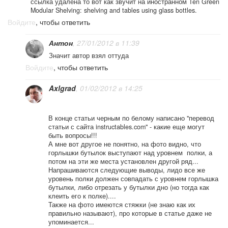
ссылка удалена то вот как звучит на иностранном Ten Green
Modular Shelving: shelving and tables using glass bottles.
Войдите
, чтобы ответить
Антон
, 27/01/2012 в 11:39
Значит автор взял оттуда
Войдите
, чтобы ответить
Axlgrad
, 01/02/2012 в 14:25
В конце статьи черным по белому написано "перевод
статьи с сайта instructables.com" - какие еще могут
быть вопросы!!!
А мне вот другое не понятно, на фото видно, что
горлышки бутылок выступают над уровнем полки, а
потом на эти же места установлен другой ряд...
Напрашиваются следующие выводы, лидо все же
уровень полки должен совпадать с уровнем горлышка
бутылки, либо отрезать у бутылки дно (но тогда как
клеить его к полке)....
Также на фото имеются стяжки (не знаю как их
правильно называют), про которые в статье даже не
упоминается...