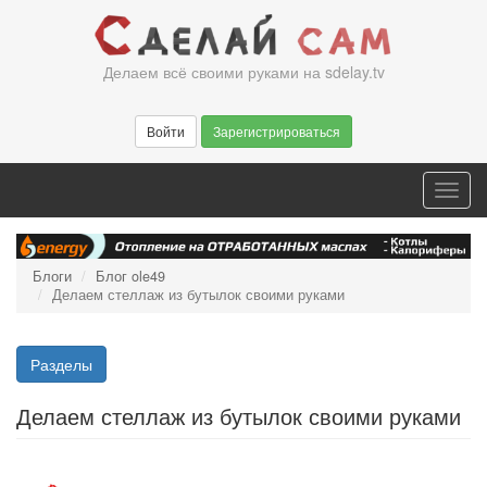
Перейти
к
основному
Делаем всё своими руками на sdelay.tv
содержанию
Войти
Зарегистрироваться
Toggl
navig
Блоги
Блог ole49
Делаем стеллаж из бутылок своими руками
Разделы
Делаем стеллаж из бутылок своими руками