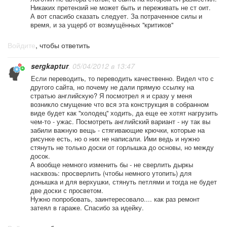
Никаких претензий не может быть и переживать не ст оит.
А вот спасибо сказать следует. За потраченное силы и
время, и за ущерб от возмущённых "критиков"
Войдите
, чтобы ответить
sergkaptur
, 05/04/2012 в 13:47
Если переводить, то переводить качественно. Видел что с
другого сайта, но почему не дали прямую ссылку на
стратью английскую? Я посмотрел я и сразу у меня
возникло смущение что вся эта конструкция в собранном
виде будет как "холодец" ходить, да еще ее хотят нагрузить
чем-то - ужас. Посмотреть английский вариант - ну так вы
забили важную вещь - стягивающие крючки, которые на
рисунке есть, но о них не написали. Ими ведь и нужно
стянуть не только доски от горлышка до основы, но между
досок.
А вообще немного изменить бы - не сверлить дыркы
насквозь: просверлить (чтобы немного утопить) для
донышка и для верхушки, стянуть петлями и тогда не будет
две доски с просветом.
Нужно попробовать, заинтересовало.... как раз ремонт
затеял в гараже. Спасибо за идейку.