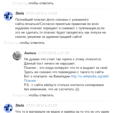
Войдите
, чтобы ответить
Stels
, 27/01/2012 в 13:43
Полнейший плагиат,фото скачаны с указанного
сайта,печально!Согласно принятым правилам во всех
изданиях-плагиат порицают и снимают с публикации,если
это не сделать,то плагиат будет процветать как лопухи на
свалке,-решение за администрацией сайта!
Войдите
, чтобы ответить
Антон
, 27/01/2012 в 21:38
Не думаю что стоит так горячо к этому относится.
Данный пост ничего не нарушает.
Плагиат - это когда копируют что-то и выдают за своё.
Здесь же сказано что переведено с такого-то сайта.
Вот о плагиате: на Википедии
http://ru.wikipedia.org/wiki/
Плагиат
P.S.: с сайта sdelay.tv столько контента скопировано
без изменения, что не сосчитать ))))
Войдите
, чтобы ответить
Stels
, 27/01/2012 в 23:23
Что то в материале не видно и намёка на то что он эту идею