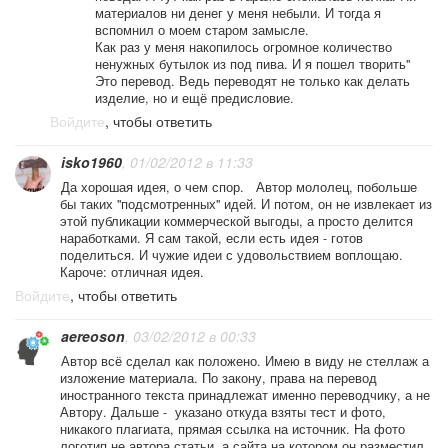
материалов ни денег у меня небыли. И тогда я
вспомнил о моем старом замысле.
Как раз у меня накопилось огромное количество
ненужных бутылок из под пива. И я пошел творить"
Это перевод. Ведь переводят не только как делать
изделие, но и ещё предисловие.
Войдите
, чтобы ответить
isko1960
, 01/02/2012 в 11:33
Да хорошая идея, о чем спор. Автор мололец, побольше
бы таких "подсмотренных" идей. И потом, он не извлекает из
этой публикации коммерческой выгоды, а просто делится
наработками. Я сам такой, если есть идея - готов
поделиться. И чужие идеи с удовольствием воплощаю.
Кароче: отличная идея.
Войдите
, чтобы ответить
aereoson
, 03/02/2012 в 00:33
Автор всё сделал как положено. Имею в виду не стеллаж а
изложение материала. По закону, права на перевод
иностранного текста принадлежат именно переводчику, а не
Автору. Дальше - указано откуда взяты тест и фото,
никакого плагиата, прямая ссылка на источник. На фото
логотип не автора статьи, а сайта на котором он разместил.