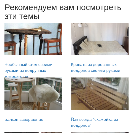
Рекомендуем вам посмотреть
эти темы
Необычный стол своими
Кровать из деревянных
руками из подручных
поддонов своими руками
материалов
Балкон завершение
Rак всегда "скамейка из
поддонов"